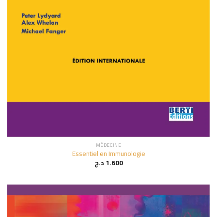
MÉDECINE
Essentiel en Immunologie
د.ج
1.600