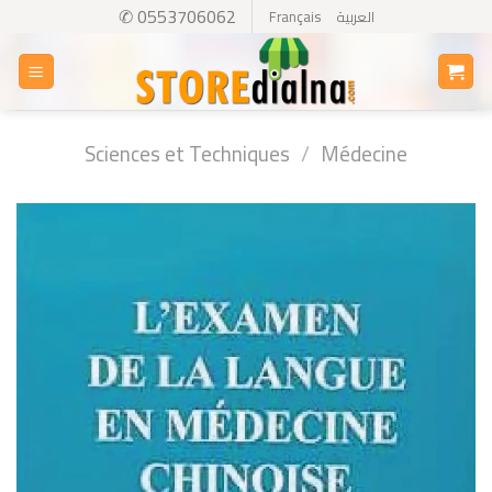
Skip
✆ 0553706062
Français
العربية
to
content
Sciences et Techniques
/
Médecine