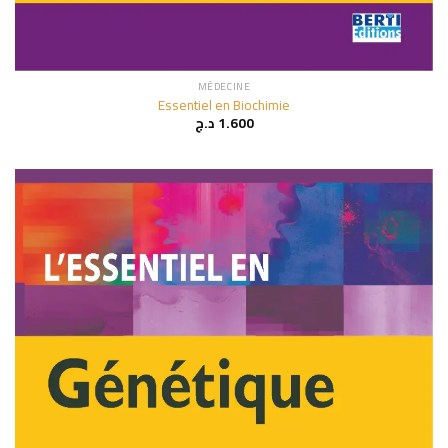
MÉDECINE
Essentiel en Biochimie
د.ج
1.600