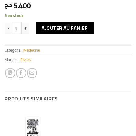
5.400
د.ج
5 en stock
quantité de L'Examen de la Langue en Médecine chinoise
AJOUTER AU PANIER
Catégorie :
Médecine
Marque :
Divers
PRODUITS SIMILAIRES