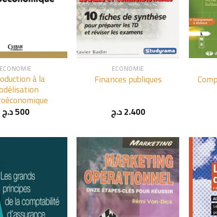
+
+
ECONOMIE
ECONOMIE
roduction à la
Finances publiques
Comp
odélisation
roéconomique
د.ج
500
د.ج
2.400