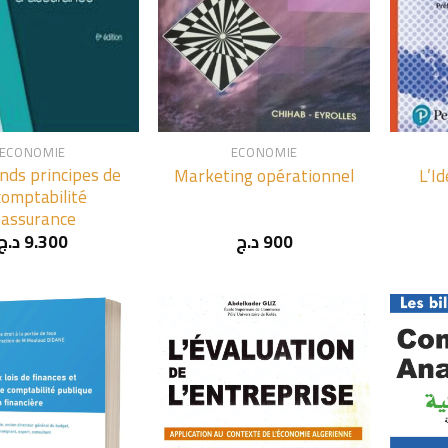
+
+
ECONOMIE
ECONOMIE
nds principes de
Marketing opérationnel
L’I
comptabilité
’assurance
د.ج
9.300
د.ج
900