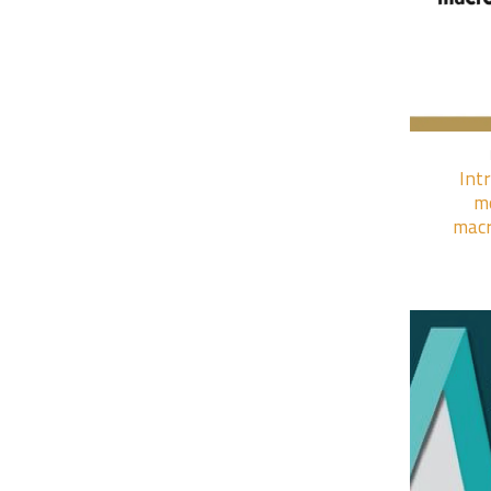
+
Int
m
mac