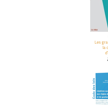
+
Les gra
la 
d