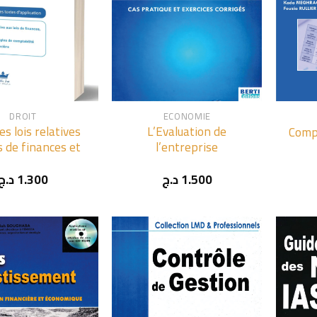
+
+
DROIT
ECONOMIE
es lois relatives
L’Evaluation de
Compt
is de finances et
l’entreprise
د.ج
1.300
د.ج
1.500