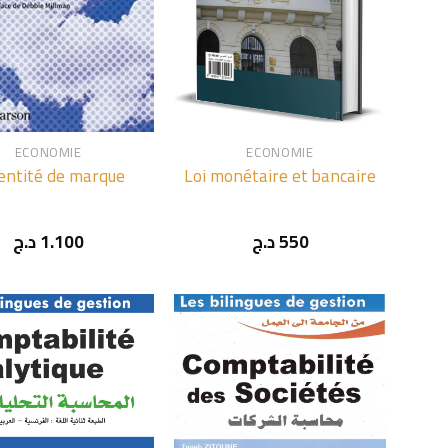
+
ECONOMIE
ECONOMIE
dentité de marque
Loi monétaire et bancaire
د.ج
1.100
د.ج
550