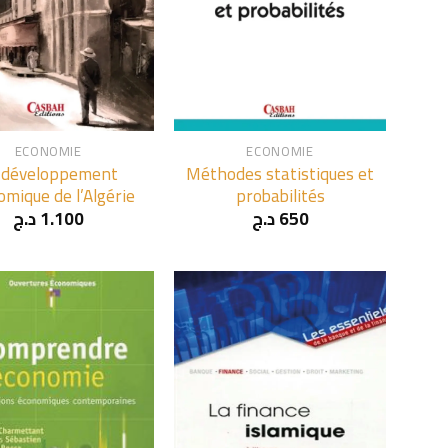
+
ECONOMIE
ECONOMIE
 développement
Méthodes statistiques et
mique de l’Algérie
probabilités
د.ج
1.100
د.ج
650