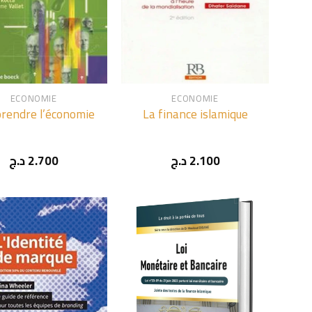
+
ECONOMIE
ECONOMIE
rendre l’économie
La finance islamique
د.ج
2.700
د.ج
2.100