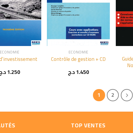
+
+
ECONOMIE
ECONOMIE
Guid
 d’investissement
Contrôle de gestion + CD
No
د.ج
1.250
د.ج
1.450
1
2
AUTÉS
TOP VENTES