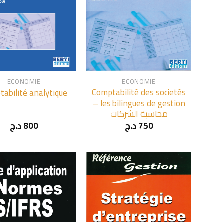
+
ECONOMIE
ECONOMIE
Comptabilité des societés
abilité analytique
– les bilingues de gestion
محاسبة الشركات
د.ج
800
د.ج
750