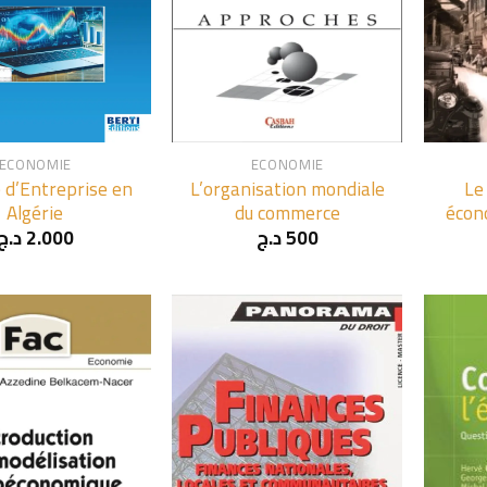
+
+
ECONOMIE
ECONOMIE
 d’Entreprise en
L’organisation mondiale
Le
Algérie
du commerce
écono
د.ج
2.000
د.ج
500