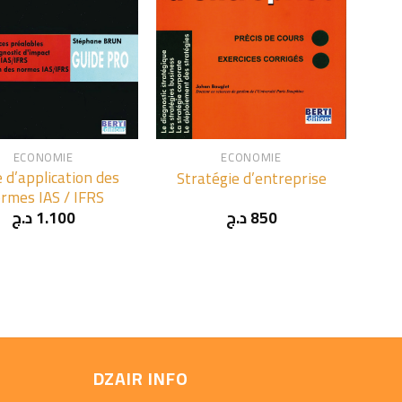
+
ECONOMIE
ECONOMIE
e d’application des
Stratégie d’entreprise
rmes IAS / IFRS
د.ج
1.100
د.ج
850
DZAIR INFO