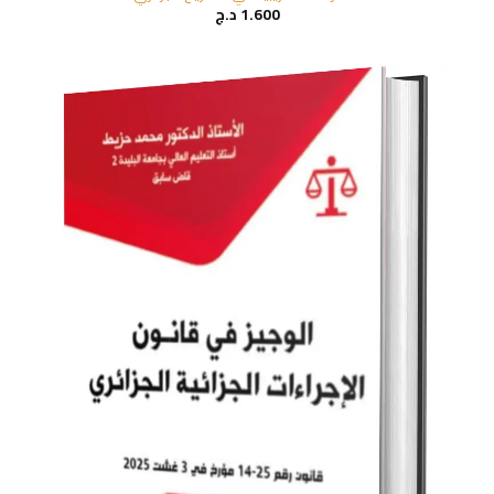
د.ج
1.600