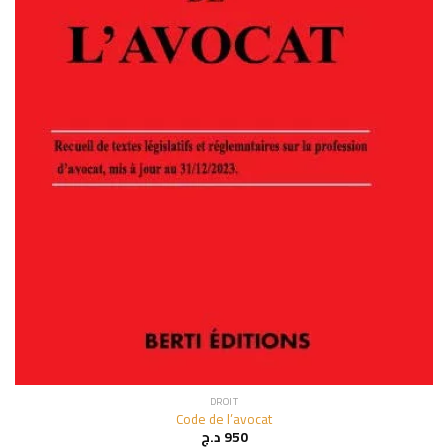
DROIT
Code de l’avocat
د.ج
950