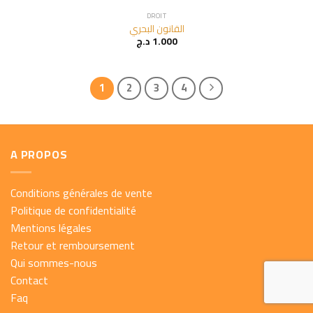
DROIT
القانون البحري
د.ج
1.000
1
2
3
4
A PROPOS
Conditions générales de vente
Politique de confidentialité
Mentions légales
Retour et remboursement
Qui sommes-nous
Contact
Faq