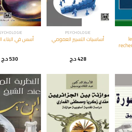
+
+
SYCHOLOGIE
PSYCHOLOGIE
l
أساسيات التسيير العمومي
أسس في البناء ا
recher
د.ج
530
د.ج
428