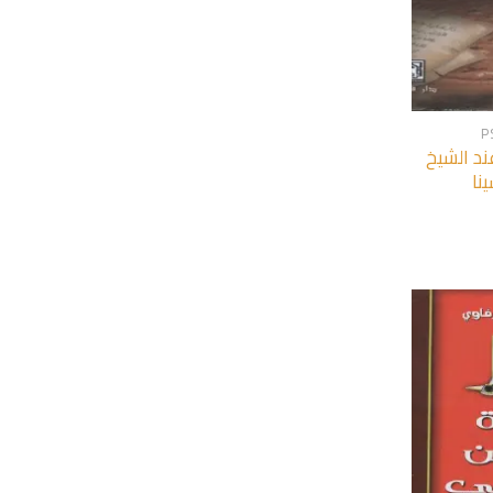
+
P
ند الشيخ
نا