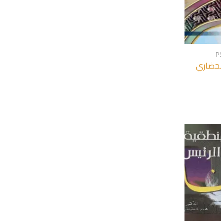
+
P
لحضاري