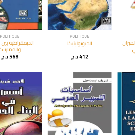
+
+
POLITIQUE
POLITIQUE
لميزان
الديمقراطية بين ا
الجيوبوليتيكا
ي
والممارسة
د.ج
568
د.ج
412