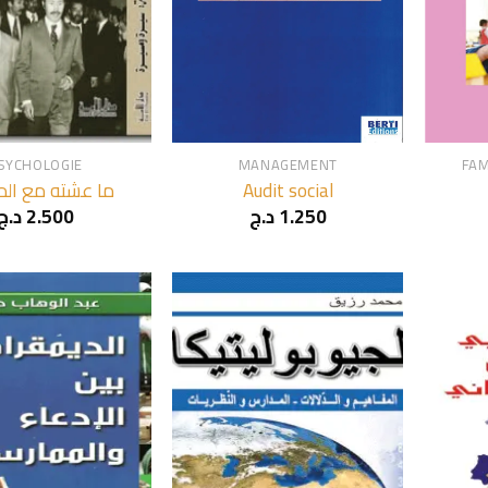
+
+
SYCHOLOGIE
MANAGEMENT
FAM
ما عشته مع ال
Audit social
د.ج
2.500
د.ج
1.250