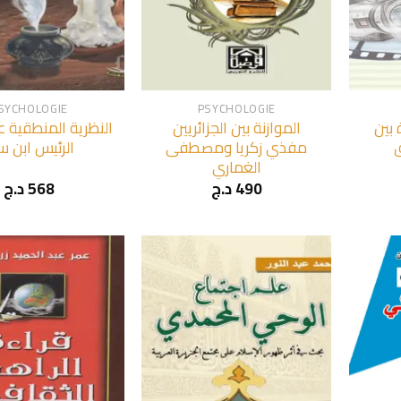
+
+
SYCHOLOGIE
PSYCHOLOGIE
 بين
الموازنة بين الجزائريين
النظرية المنطقية ع
ق
مفذي زكريا ومصطفى
الرئيس ابن سي
الغماري
د.ج
568
د.ج
490