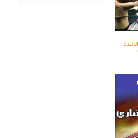
+
لادعاء