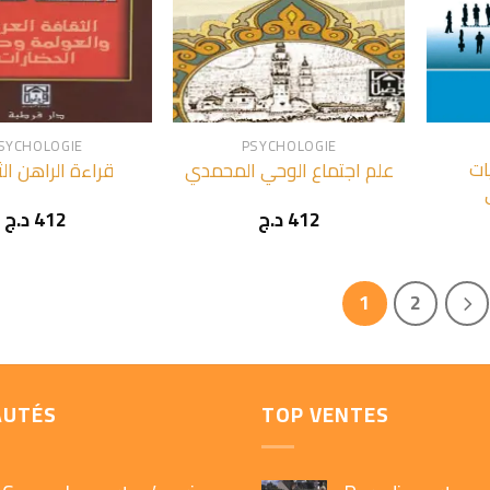
+
+
SYCHOLOGIE
PSYCHOLOGIE
ات
علم اجتماع الوحي المحمدي
قراءة الراهن ال
د.ج
412
د.ج
412
1
2
AUTÉS
TOP VENTES