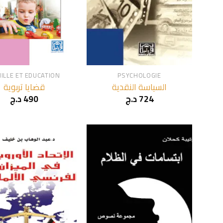
+
ILLE ET EDUCATION
PSYCHOLOGIE
السياسة النقدية
قضايا تربوية
د.ج
490
د.ج
724