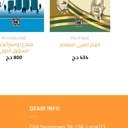
+
PSYCHOLOGIE
POLITIQUE
مبادئ واستراتيجي
الفكر العربي المعاصر
التسويق الدولي
د.ج
800
د.ج
434
DZAIR INFO
Cité Soummam, Bt 13A, Local 03