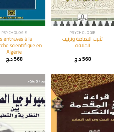
+
PSYCHOLOGIE
PSYCHOLOGIE
es entraves à la
تثبيت الامامة وترتيب
che scientifique en
الخلافة
Algérie
د.ج
568
د.ج
568