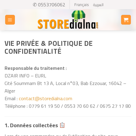
Skip
✆ 0553706062
Français
العربية
to
content
VIE PRIVÉE & POLITIQUE DE
CONFIDENTIALITÉ
Responsable du traitement :
DZAIR INFO – EURL
Cité Soummam Bt 13 A, Local n°03, Bab Ezzouar, 16042 –
Alger
Email :
contact@storedialna.com
Téléphone : 0779 61 19 50 / 0553 70 60 62 / 0675 27 17 80
1. Données collectées
Lors de vos commandes ou de l’utilisation du site, nous