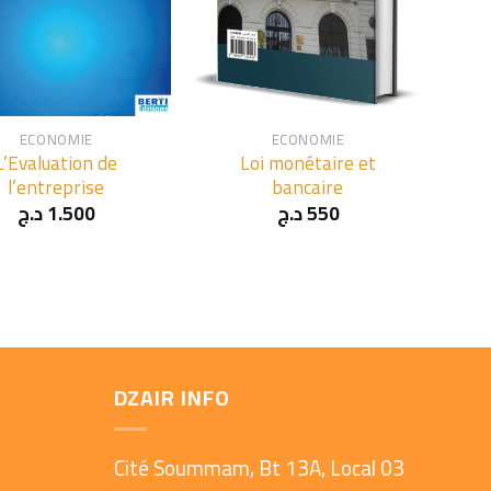
+
ECONOMIE
ECONOMIE
L’Evaluation de
Loi monétaire et
l’entreprise
bancaire
د.ج
1.500
د.ج
550
DZAIR INFO
Cité Soummam, Bt 13A, Local 03