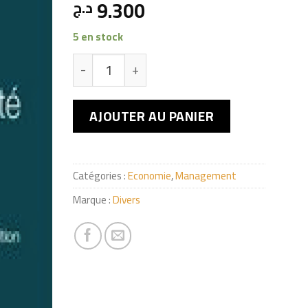
9.300
د.ج
5 en stock
quantité de Les grands principes de la com
AJOUTER AU PANIER
Catégories :
Economie
,
Management
Marque :
Divers