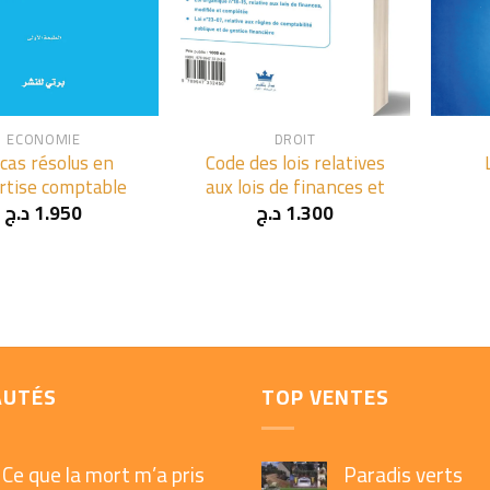
+
+
ECONOMIE
DROIT
cas résolus en
Code des lois relatives
rtise comptable
aux lois de finances et
د.ج
1.950
د.ج
1.300
AUTÉS
TOP VENTES
Ce que la mort m’a pris
Paradis verts