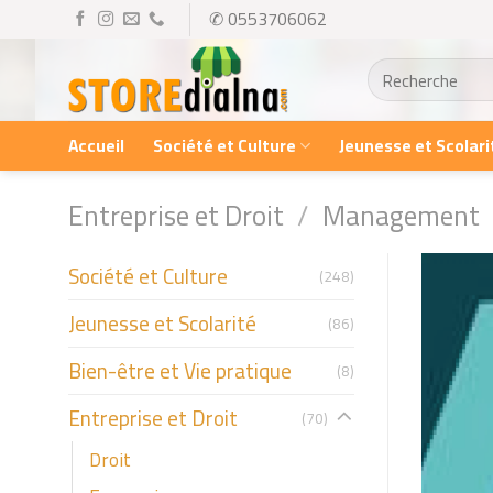
Skip
✆ 0553706062
to
Recherche
content
pour :
Accueil
Société et Culture
Jeunesse et Scolari
Entreprise et Droit
/
Management
Société et Culture
(248)
Jeunesse et Scolarité
(86)
Bien-être et Vie pratique
(8)
Entreprise et Droit
(70)
Droit