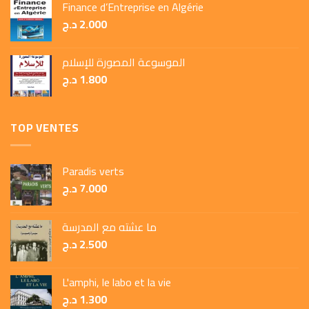
Finance d’Entreprise en Algérie
د.ج
2.000
الموسوعة المصورة للإسلام
د.ج
1.800
TOP VENTES
Paradis verts
د.ج
7.000
ما عشته مع المدرسة
د.ج
2.500
L'amphi, le labo et la vie
د.ج
1.300