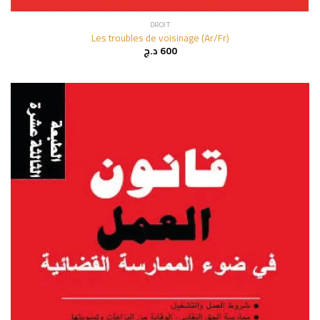
DROIT
Les troubles de voisinage (Ar/Fr)
د.ج
600