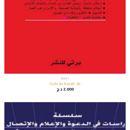
DROIT
Code du travail -Ar
د.ج
2.000