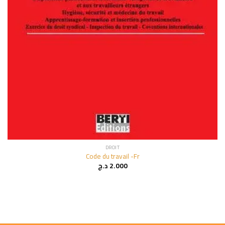
DROIT
Code du travail -Fr
د.ج
2.000