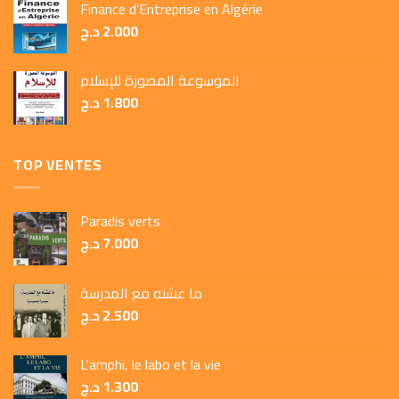
Finance d’Entreprise en Algérie
د.ج
2.000
الموسوعة المصورة للإسلام
د.ج
1.800
TOP VENTES
Paradis verts
د.ج
7.000
ما عشته مع المدرسة
د.ج
2.500
L'amphi, le labo et la vie
د.ج
1.300