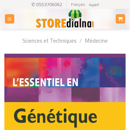
Skip
✆ 0553706062
Français
العربية
to
content
Sciences et Techniques
/
Médecine