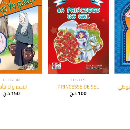
+
+
RELIGION
CONTES
ابتسم و لا تيأ
PRINCESSE DE SEL
سيوطي
د.ج
150
د.ج
100