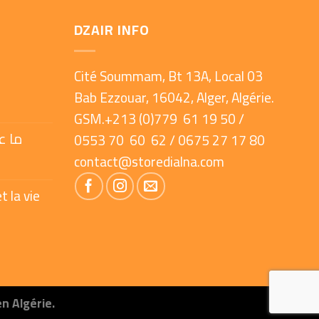
DZAIR INFO
Cité Soummam, Bt 13A, Local 03
Bab Ezzouar, 16042, Alger, Algérie.
GSM.+213 (0)779 61 19 50 /
ما ع
0553 70 60 62 / 0675 27 17 80
contact@storedialna.com
t la vie
en Algérie.