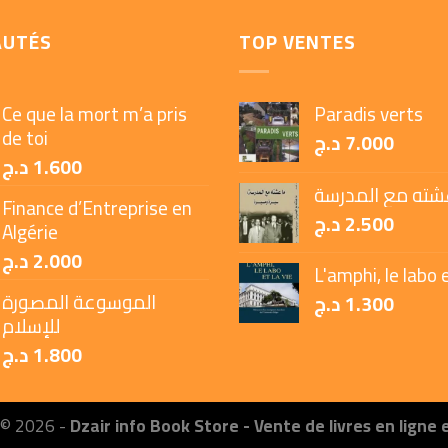
AUTÉS
TOP VENTES
Ce que la mort m’a pris
Paradis verts
de toi
د.ج
7.000
د.ج
1.600
شته مع المدرسة
Finance d’Entreprise en
د.ج
2.500
Algérie
د.ج
2.000
L'amphi, le labo e
الموسوعة المصورة
د.ج
1.300
للإسلام
د.ج
1.800
 © 2026 -
Dzair info Book Store - Vente de livres en ligne 