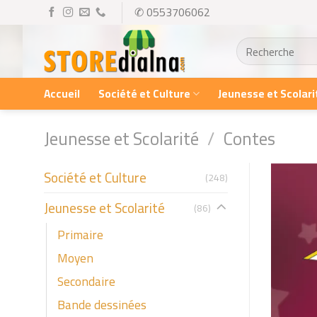
Skip
✆ 0553706062
to
Recherche
content
pour :
Accueil
Société et Culture
Jeunesse et Scolari
Jeunesse et Scolarité
/
Contes
Société et Culture
(248)
Jeunesse et Scolarité
(86)
Primaire
Moyen
Secondaire
Bande dessinées