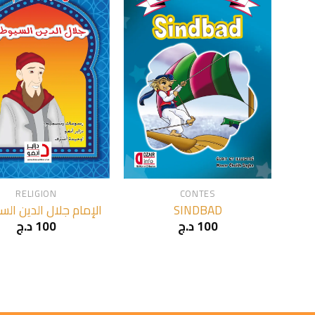
+
RELIGION
CONTES
الإمام جلال الدين ال
SINDBAD
د.ج
100
د.ج
100