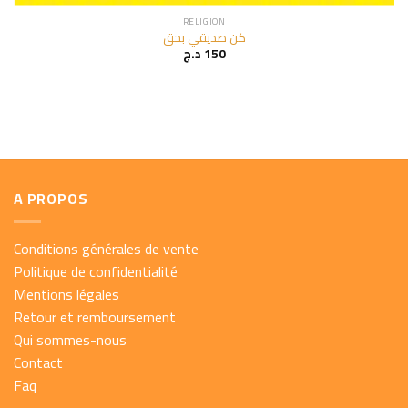
RELIGION
كن صديقي بحق
د.ج
150
A PROPOS
Conditions générales de vente
Politique de confidentialité
Mentions légales
Retour et remboursement
Qui sommes-nous
Contact
Faq