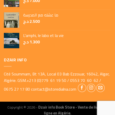
د.ج
7.000
ما عشته مع المدرسة
د.ج
2.500
L'amphi, le labo et la vie
د.ج
1.300
DZAIR INFO
Cité Soummam, Bt 13A, Local 03 Bab Ezzouar, 16042, Alger,
Algérie. GSM.+213 (0)779 61 19 50 / 0553 70 60 62 /
0675 27 17 80
contact@storedialna.com
Copyright © 2026 -
Dzair info Book Store - Vente de livres en
ligne en Algérie.