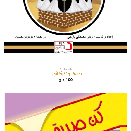
RELIGION
يُوسُفُ وَ اَمْرَأَةُ اَلْعَزِيزِ
د.ج
100