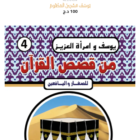
يُوسُفُ السَّجِينُ اَلْمَظْلُومُ
د.ج
100