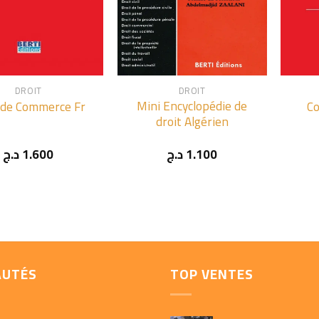
+
+
DROIT
DROIT
Mini Encyclopédie de
 de Commerce Fr
Co
droit Algérien
د.ج
1.600
د.ج
1.100
AUTÉS
TOP VENTES