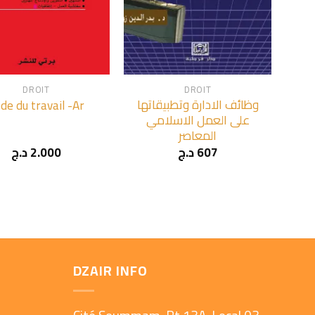
+
DROIT
DROIT
وظائف الادارة وتطبيقاتها
de du travail -Ar
على العمل الاسلامي
المعاصر
د.ج
2.000
د.ج
607
DZAIR INFO