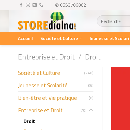
Skip
✆ 0553706062
to
Recherche
content
pour :
Accueil
Société et Culture
Jeunesse et Scolari
Entreprise et Droit
/
Droit
Société et Culture
(248)
Jeunesse et Scolarité
(86)
Bien-être et Vie pratique
(8)
Entreprise et Droit
(70)
Droit