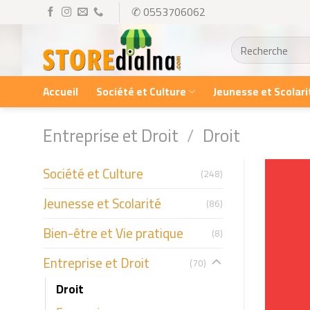
Skip
✆ 0553706062
to
Recherche
content
pour :
Accueil
Société et Culture
Jeunesse et Scolari
Entreprise et Droit
/
Droit
Société et Culture
(248)
Jeunesse et Scolarité
(86)
Bien-être et Vie pratique
(8)
Entreprise et Droit
(70)
Droit