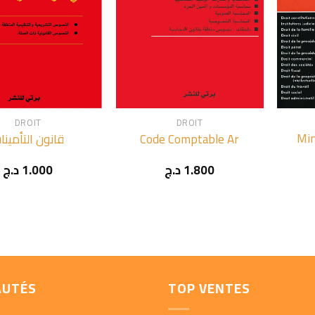
+
+
DROIT
DROIT
Min
قانون التأمينا
Code Comptable Ar
د.ج
1.000
د.ج
1.800
AUTÉS
TOP VENTES