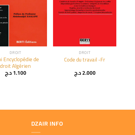
+
DROIT
DROIT
i Encyclopédie de
Code du travail -Fr
droit Algérien
د.ج
1.100
د.ج
2.000
DZAIR INFO