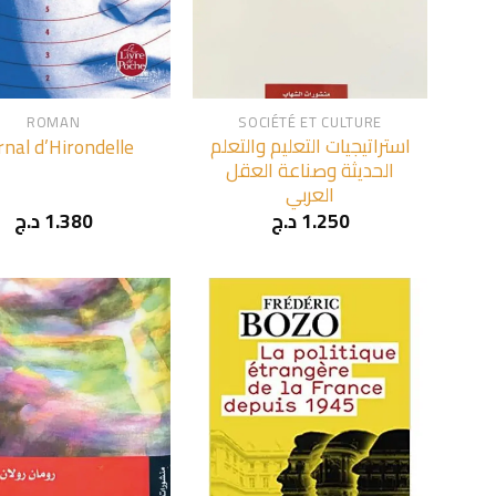
+
ROMAN
SOCIÉTÉ ET CULTURE
استراتيجيات التعليم والتعلم
rnal d’Hirondelle
الحديثة وصناعة العقل
العربي
د.ج
1.380
د.ج
1.250