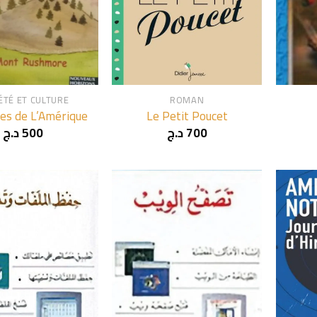
+
+
ÉTÉ ET CULTURE
ROMAN
les de L’Amérique
Le Petit Poucet
د.ج
500
د.ج
700