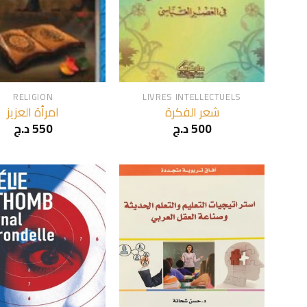
+
RELIGION
LIVRES INTELLECTUELS
شعر الفكرة
امرأة العزيز
د.ج
550
د.ج
500