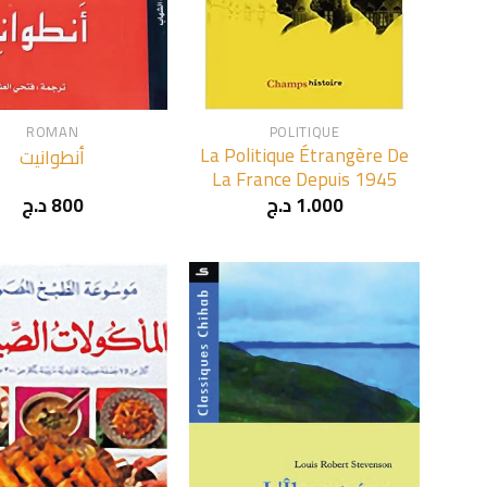
+
ROMAN
POLITIQUE
La Politique Étrangère De
أنطوانيت
La France Depuis 1945
د.ج
800
د.ج
1.000