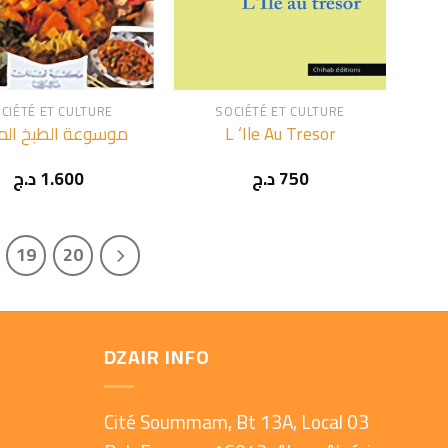
+
CIÉTÉ ET CULTURE
SOCIÉTÉ ET CULTURE
موسوعة الطبخ الم
L ‘Ile Au Tresor
د.ج
1.600
د.ج
750
19
20
DZAIR INFO
Cité Soummam, Bt 13A, Local 03