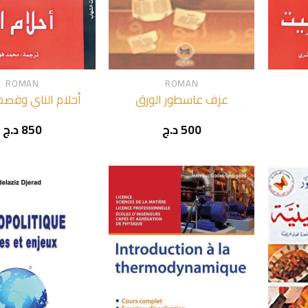
+
+
ROMAN
ROMAN
عزف عاسطور الورق
أحلام الناي وقص
د.ج
850
د.ج
500