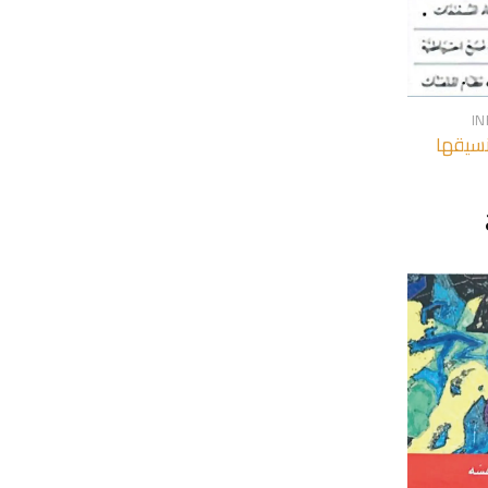
+
I
سيقها