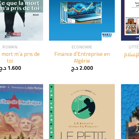
+
+
ROMAN
ECONOMIE
LITT
a mort m’a pris de
Finance d’Entreprise en
إسلام
toi
Algérie
د.ج
1.600
د.ج
2.000