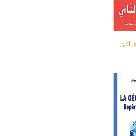
+
ص أخرى