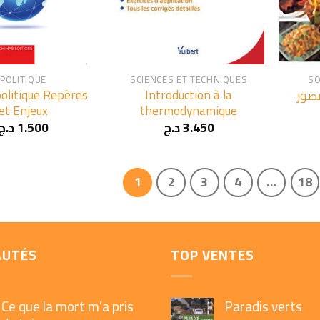
+
+
POLITIQUE
SCIENCES ET TECHNIQUES
SO
olitique Repères
Introduction à la
صور
et Enjeux
thermodynamique
د.ج
1.500
د.ج
3.450
1
2
3
4
…
18
AUTÉS
TOP VENTES
Ce que la mort m’a pris
Paradis verts