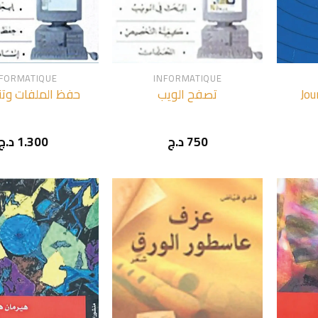
+
+
NFORMATIQUE
INFORMATIQUE
حفظ الملفات وتن
تصفح الويب
Jou
د.ج
1.300
د.ج
750