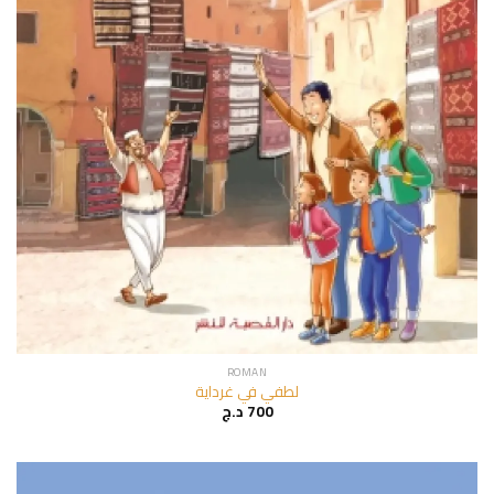
ROMAN
لطفي في غرداية
د.ج
700