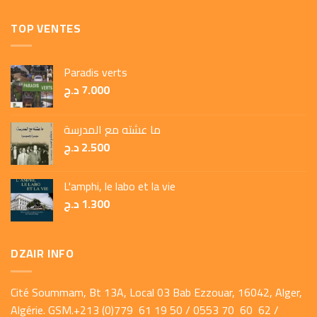
TOP VENTES
Paradis verts
د.ج
7.000
ما عشته مع المدرسة
د.ج
2.500
L'amphi, le labo et la vie
د.ج
1.300
DZAIR INFO
Cité Soummam, Bt 13A, Local 03 Bab Ezzouar, 16042, Alger,
Algérie. GSM.+213 (0)779 61 19 50 / 0553 70 60 62 /