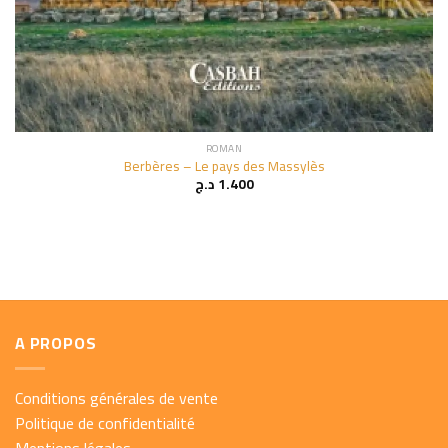
ROMAN
Berbères – Le pays des Massylès
د.ج
1.400
A PROPOS
Conditions générales de vente
Politique de confidentialité
Mentions légales