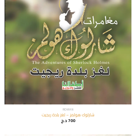
ROMAN
شارلوك هولمز – لغز بلدة ريجيت
د.ج
700