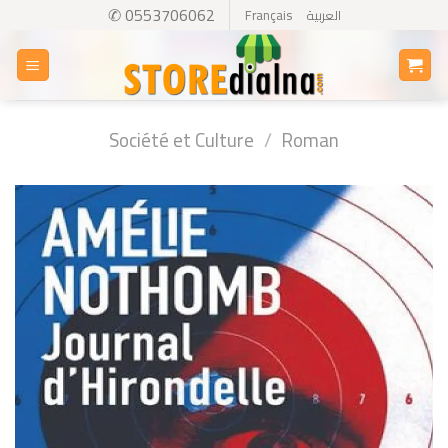
Skip
✆ 0553706062
Français
العربية
to
content
Société et Culture
/
Roman