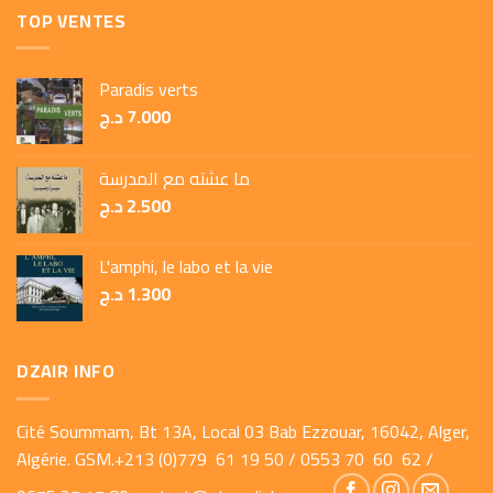
TOP VENTES
Paradis verts
د.ج
7.000
ما عشته مع المدرسة
د.ج
2.500
L'amphi, le labo et la vie
د.ج
1.300
DZAIR INFO
Cité Soummam, Bt 13A, Local 03 Bab Ezzouar, 16042, Alger,
Algérie. GSM.+213 (0)779 61 19 50 / 0553 70 60 62 /