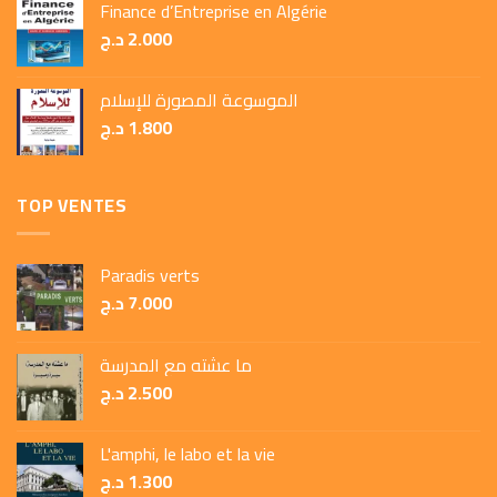
Finance d’Entreprise en Algérie
د.ج
2.000
الموسوعة المصورة للإسلام
د.ج
1.800
TOP VENTES
Paradis verts
د.ج
7.000
ما عشته مع المدرسة
د.ج
2.500
L'amphi, le labo et la vie
د.ج
1.300