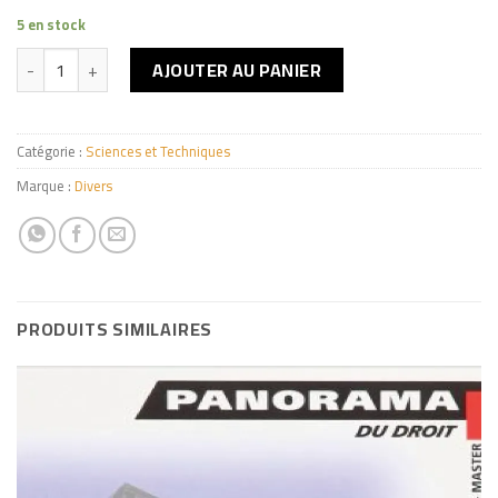
5 en stock
quantité de Comptabilité de gestion 2eme ED
AJOUTER AU PANIER
Catégorie :
Sciences et Techniques
Marque :
Divers
PRODUITS SIMILAIRES