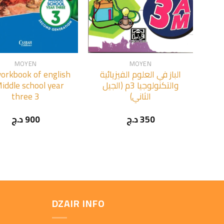
+
MOYEN
MOYEN
orkbook of english
الباز في العلوم الفيزيائية
iddle school year
والتكنولوجيا 3م (الجيل
three 3
الثاني)
د.ج
900
د.ج
350
DZAIR INFO