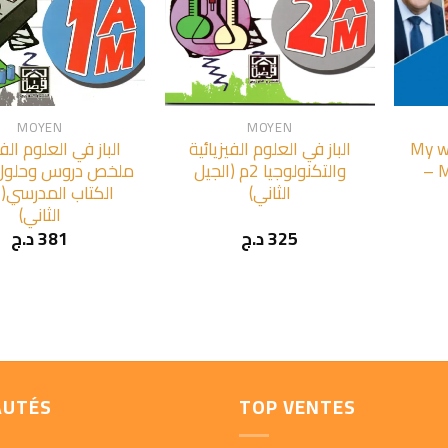
+
+
MOYEN
MOYEN
الباز في العلوم الفي
الباز في العلوم الفيزيائية
My w
ملخص دروس وحلول 
والتكنولوجيا 2م (الجيل
– M
الثاني)
الكتاب المدرسي(ا
الثاني)
د.ج
381
د.ج
325
AUTÉS
TOP VENTES