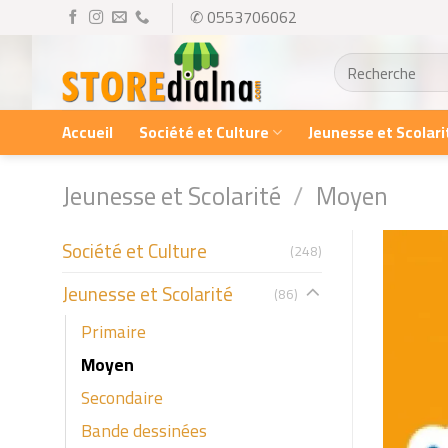
Skip
✆ 0553706062
to
Recherche
content
pour :
Accueil
Société et Culture
Jeunesse et Scolari
Jeunesse et Scolarité
/
Moyen
Société et Culture
(248)
Jeunesse et Scolarité
(86)
Primaire
Moyen
Secondaire
Bande dessinées