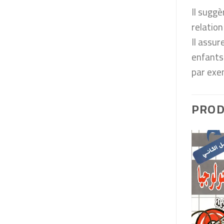
Il suggè
relatio
Il assu
enfants 
par exe
PROD