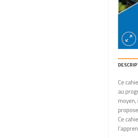
DESCRIP
Ce cahi
au prog
moyen, i
proposen
Ce cahie
l’appren