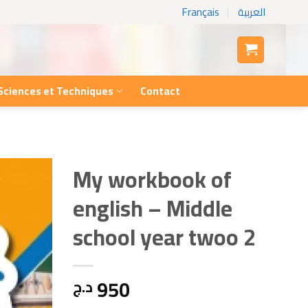
Français
العربية
Sciences et Techniques
Contact
My workbook of
english – Middle
school year twoo 2
950
د.ج