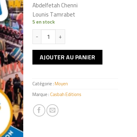
Abdelfetah Chenni
Lounis Tamrabet
5 en stock
quantité de My workbook of english - Middl
AJOUTER AU PANIER
Catégorie :
Moyen
Marque :
Casbah Editions