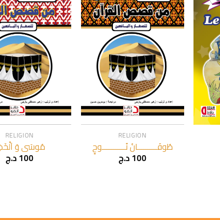
+
+
RELIGION
RELIGION
طُوفَــــــــــانُ نُــــــــــــوحٍ
مُوسَى وَ اَلْخَضِ
د.ج
100
د.ج
100