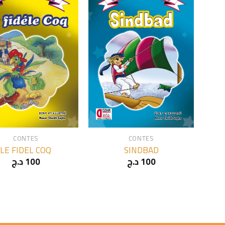
+
CONTES
CONTES
LE FIDEL COQ
SINDBAD
د.ج
100
د.ج
100