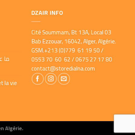
DZAIR INFO
Cité Soummam, Bt 13A, Local 03
Bab Ezzouar, 16042, Alger, Algérie.
GSM.+213 (0)779 61 19 50 /
ما ع
0553 70 60 62 / 0675 27 17 80
contact@storedialna.com
t la vie
en Algérie.