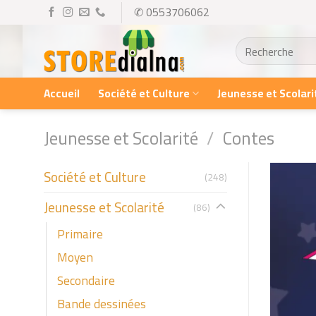
Skip
✆ 0553706062
to
Recherche
content
pour :
Accueil
Société et Culture
Jeunesse et Scolari
Jeunesse et Scolarité
/
Contes
Société et Culture
(248)
Jeunesse et Scolarité
(86)
Primaire
Moyen
Secondaire
Bande dessinées