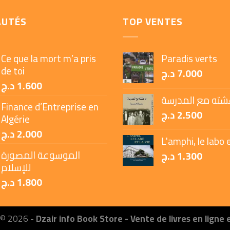
AUTÉS
TOP VENTES
Ce que la mort m’a pris
Paradis verts
de toi
د.ج
7.000
د.ج
1.600
شته مع المدرسة
Finance d’Entreprise en
د.ج
2.500
Algérie
د.ج
2.000
L'amphi, le labo e
الموسوعة المصورة
د.ج
1.300
للإسلام
د.ج
1.800
 © 2026 -
Dzair info Book Store - Vente de livres en ligne 