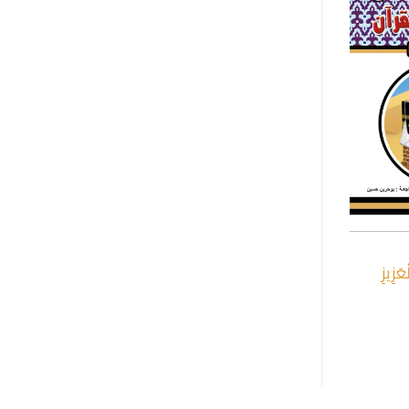
+
عَزِيزِ