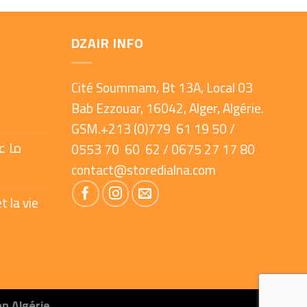
DZAIR INFO
Cité Soummam, Bt 13A, Local 03
Bab Ezzouar, 16042, Alger, Algérie.
GSM.+213 (0)779 61 19 50 /
ما ع
0553 70 60 62 / 0675 27 17 80
contact@storedialna.com
t la vie
en Algérie.