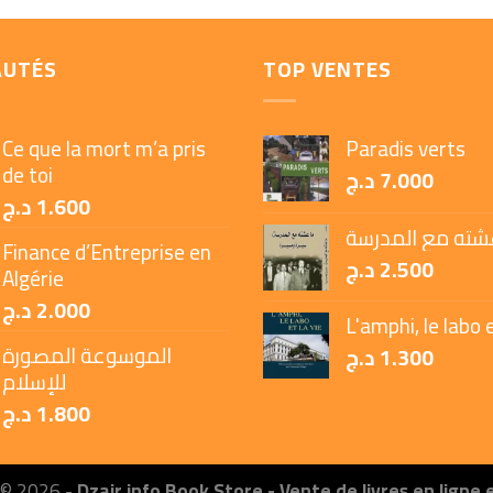
AUTÉS
TOP VENTES
Ce que la mort m’a pris
Paradis verts
de toi
د.ج
7.000
د.ج
1.600
شته مع المدرسة
Finance d’Entreprise en
د.ج
2.500
Algérie
د.ج
2.000
L'amphi, le labo e
الموسوعة المصورة
د.ج
1.300
للإسلام
د.ج
1.800
 © 2026 -
Dzair info Book Store - Vente de livres en ligne 