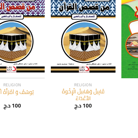
+
+
RELIGION
RELIGION
قَابِيلُ وَهَابيلُ الْإِخْوةُ
يُوسُفُ وَ اَمْرَأَةُ اَلْ
الأعْدَاءُ
د.ج
100
د.ج
100