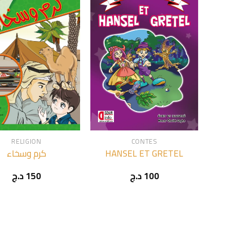
+
RELIGION
CONTES
كرم وسخاء
HANSEL ET GRETEL
د.ج
150
د.ج
100