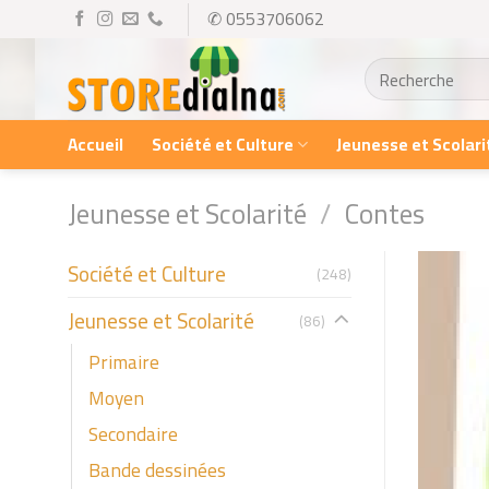
Skip
✆ 0553706062
to
Recherche
content
pour :
Accueil
Société et Culture
Jeunesse et Scolari
Jeunesse et Scolarité
/
Contes
Société et Culture
(248)
Jeunesse et Scolarité
(86)
Primaire
Moyen
Secondaire
Bande dessinées