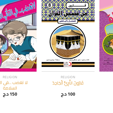
+
+
RELIGION
RELIGION
لا تغضب …في الت
قَارُونُ الثَّرِيُّ اَلْجَاحِدُ
السلامة
د.ج
150
د.ج
100