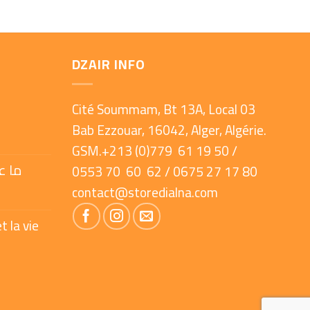
DZAIR INFO
Cité Soummam, Bt 13A, Local 03
Bab Ezzouar, 16042, Alger, Algérie.
GSM.+213 (0)779 61 19 50 /
ما ع
0553 70 60 62 / 0675 27 17 80
contact@storedialna.com
t la vie