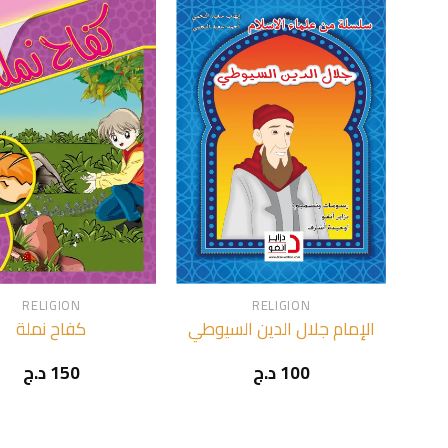
+
RELIGION
RELIGION
الإمام جلال الدين السيوطي
كفاح نملة
د.ج
150
د.ج
100