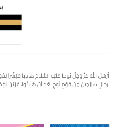
أَرْسَلَ اللهُ عَزَّ وَجَلَّ نُوحاً عَلَيْهِ السَّلَامُ هَادِياً مُبَشّراً لِق
رِجَالٍ صَالِحِينَ مِنْ قَوْمِ نُوحٍ بَعْدَ أنْ هَلَكُوا، فَزَيَّنَ لَهُمُ الشَّيْطَانُ أنْ انَصَبُّوا لَهُمُ التَّمَاثِيلَ، ثمُّ صَارُوا يَعْبُدُونَهَا مِنْ دُونِ اللهِ.