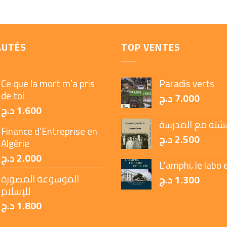
AUTÉS
TOP VENTES
Ce que la mort m’a pris
Paradis verts
de toi
د.ج
7.000
د.ج
1.600
شته مع المدرسة
Finance d’Entreprise en
د.ج
2.500
Algérie
د.ج
2.000
L'amphi, le labo e
الموسوعة المصورة
د.ج
1.300
للإسلام
د.ج
1.800