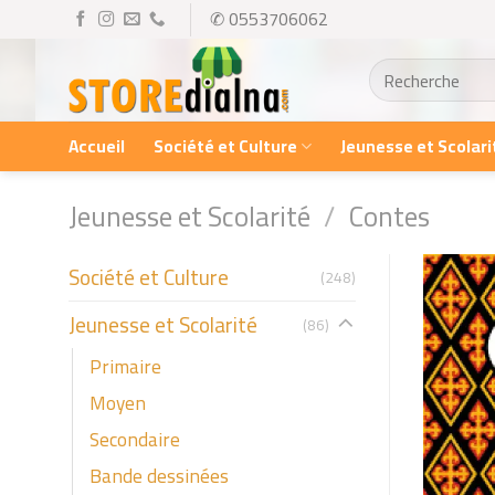
Skip
✆ 0553706062
to
Recherche
content
pour :
Accueil
Société et Culture
Jeunesse et Scolari
Jeunesse et Scolarité
/
Contes
Société et Culture
(248)
Jeunesse et Scolarité
(86)
Primaire
Moyen
Secondaire
Bande dessinées