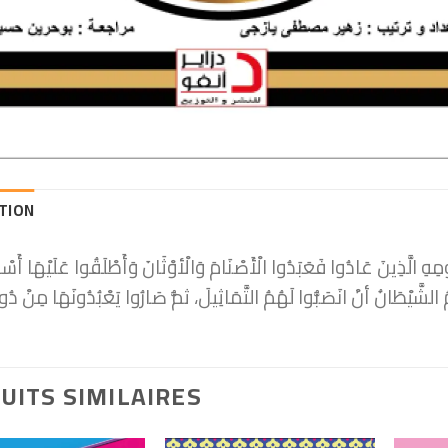
TION
َوْمِهِ الَّذِينَ عَادُوا فَعَبَدُوا الْأَصْنَامَ وَالْأوْثَانَ وَأَطْلَقُوا عَلَيْهَا أَسْ
UITS SIMILAIRES