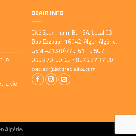
DZAIR INFO
Cité Soummam, Bt 13A, Local 03
Bab Ezzouar, 16042, Alger, Algérie.
GSM.+213 (0)779 61 19 50 /
ما ع
0553 70 60 62 / 0675 27 17 80
contact@storedialna.com
t la vie
en Algérie.