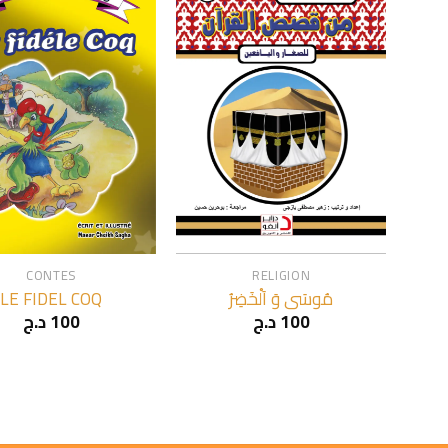
+
CONTES
RELIGION
LE FIDEL COQ
مُوسَى وَ اَلْخَضِرُ
د.ج
100
د.ج
100