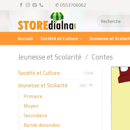
Skip
✆ 0553706062
to
Recherche
content
pour :
Accueil
Société et Culture
Jeunesse et Scolari
Jeunesse et Scolarité
/
Contes
Société et Culture
(248)
Jeunesse et Scolarité
(86)
Primaire
Moyen
Secondaire
Bande dessinées