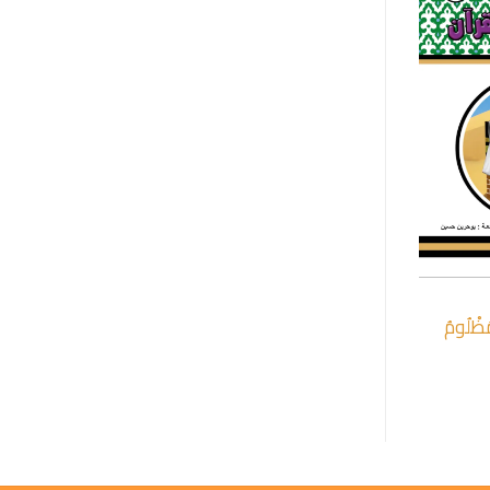
+
َظْلُومُ