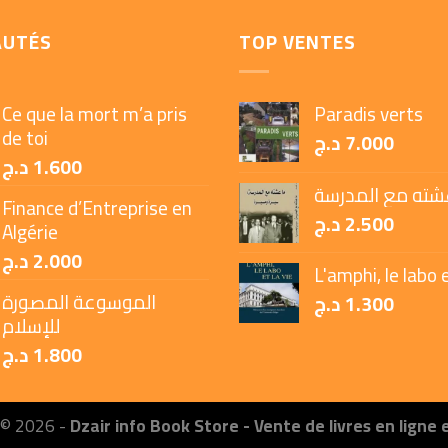
AUTÉS
TOP VENTES
Ce que la mort m’a pris
Paradis verts
de toi
د.ج
7.000
د.ج
1.600
شته مع المدرسة
Finance d’Entreprise en
د.ج
2.500
Algérie
د.ج
2.000
L'amphi, le labo e
الموسوعة المصورة
د.ج
1.300
للإسلام
د.ج
1.800
 © 2026 -
Dzair info Book Store - Vente de livres en ligne 