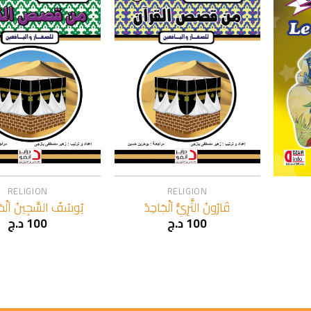
+
+
RELIGION
RELIGION
قَارُونُ الثَّرِيُّ اَلْجَاحِدُ
يُوسُفُ السَّجِينُ اَلْم
د.ج
100
د.ج
100