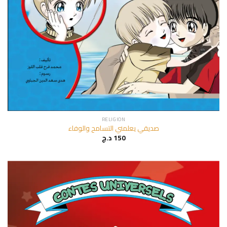
RELIGION
صديقي يعلمني التسامح والوفاء
د.ج
150