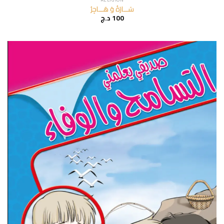
سَـــارَةُ وَ هَـــاجِرُ
د.ج
100