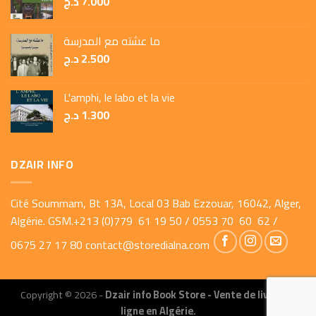
د.ج
7.000
ما عشته مع المدرسة
د.ج
2.500
L'amphi, le labo et la vie
د.ج
1.300
DZAIR INFO
Cité Soummam, Bt 13A, Local 03 Bab Ezzouar, 16042, Alger,
Algérie. GSM.+213 (0)779 61 19 50 / 0553 70 60 62 /
0675 27 17 80
contact@storedialna.com
Copyright © 2026 -
Dzair info Book Store - Vente de livres en
ligne en Algérie.