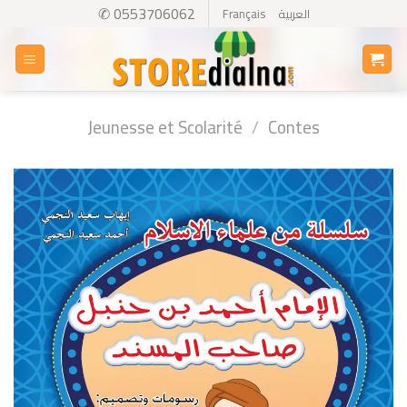
Skip
✆ 0553706062
Français
العربية
to
content
Jeunesse et Scolarité
/
Contes