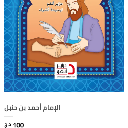
الإمام أحمد بن حنبل
100
د.ج