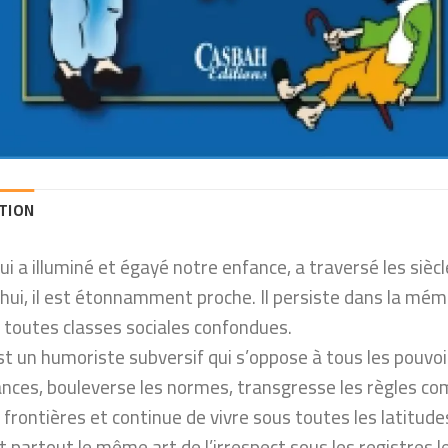
TION
ui a illuminé et égayé notre enfance, a traversé les siècl
’hui, il est étonnamment proche. Il persiste dans la mé
 toutes classes sociales confondues.
t un humoriste subversif qui s’oppose à tous les pouvoirs 
nces, bouleverse les normes, transgresse les règles c
 frontières et continue de vivre sous toutes les latitudes
 partout le même art de l’irrespect sous les registres les