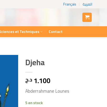
Français
العربية
Sciences et Techniques
Contact
Djeha
1.100
د.ج
Abderrahmane Lounes
5 en stock