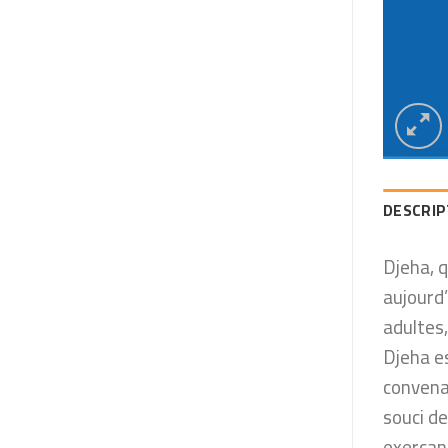
DESCRIP
Djeha, q
aujourd
adultes,
Djeha es
convena
souci de
exerçant