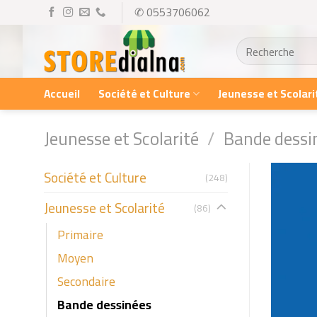
Skip
✆ 0553706062
to
Recherche
content
pour :
Accueil
Société et Culture
Jeunesse et Scolari
Jeunesse et Scolarité
/
Bande dessi
Société et Culture
(248)
Jeunesse et Scolarité
(86)
Primaire
Moyen
Secondaire
Bande dessinées