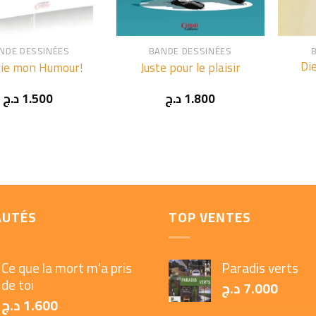
+
+
NDE DESSINÉES
BANDE DESSINÉES
Di
rie mon Humour!
Juste pour le plaisir
د.ج
1.500
د.ج
1.800
AUTÉS
TOP VENTES
Ce que la mort m’a pris
Paradis verts
de toi
د.ج
7.000
د.ج
1.600