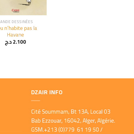
BANDE DESSINÉES
eu n’habite pas la
Havane
د.ج
2.100
DZAIR INFO
Cité Soummam, Bt 13A, Local 03
Bab Ezzouar, 16042, Alger, Algérie.
GSM.+213 (0)779 61 19 50 /