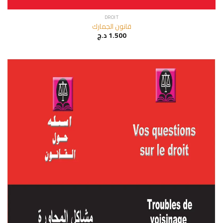
DROIT
قانون الجمارك
د.ج
1.500