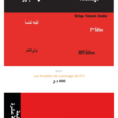
DROIT
Les troubles de voisinage (Ar/Fr)
د.ج
600