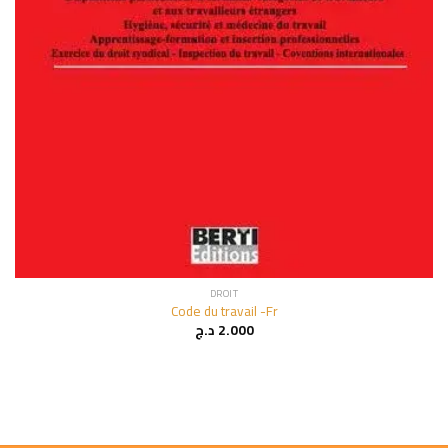
DROIT
Code du travail -Fr
د.ج
2.000