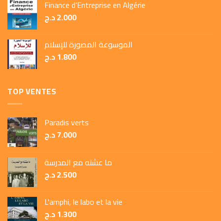
Finance d’Entreprise en Algérie
د.ج
2.000
الموسوعة المصورة للإسلام
د.ج
1.800
TOP VENTES
Paradis verts
د.ج
7.000
ما عشته مع المدرسة
د.ج
2.500
L'amphi, le labo et la vie
د.ج
1.300