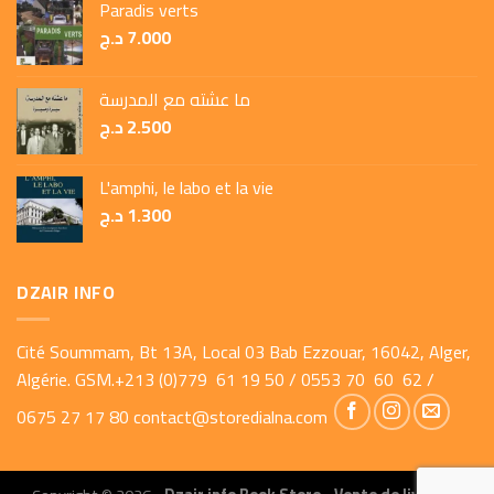
Paradis verts
د.ج
7.000
ما عشته مع المدرسة
د.ج
2.500
L'amphi, le labo et la vie
د.ج
1.300
DZAIR INFO
Cité Soummam, Bt 13A, Local 03 Bab Ezzouar, 16042, Alger,
Algérie. GSM.+213 (0)779 61 19 50 / 0553 70 60 62 /
0675 27 17 80
contact@storedialna.com