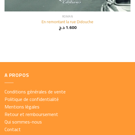
ROMAN
En remontant la rue Didouche
د.ج
1.600
A PROPOS
Conditions générales de vente
Politique de confidentialité
Mentions légales
Retour et remboursement
Qui sommes-nous
Contact