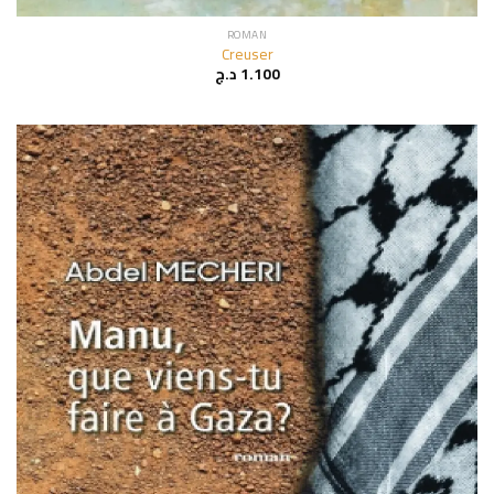
ROMAN
Creuser
د.ج
1.100