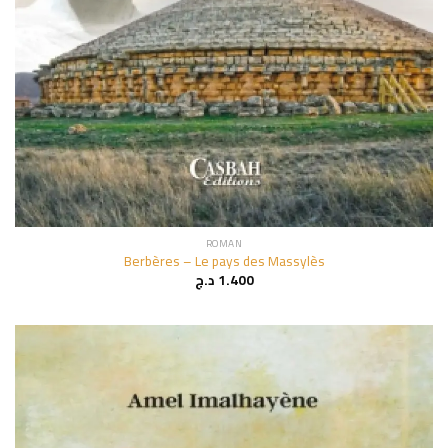
ROMAN
Berbères – Le pays des Massylès
د.ج
1.400