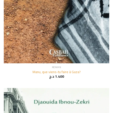
ROMAN
Manu, que viens-tu faire à Gaza?
د.ج
1.400