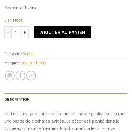
Yasmina Khadra
5 en stock
quantité de L'Olympe des infortunes
AJOUTER AU PANIER
Catégorie :
Roman
Marque :
Casbah Editions
DESCRIPTION
Un terrain vague coincé entre une décharge publique et la mer,
une bande de clochards avinés. Le décor est planté dans le
nouveau roman de Yasmina Khadra, dont la lecture nous