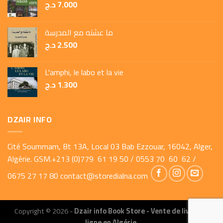
د.ج
7.000
ما عشته مع المدرسة
د.ج
2.500
L'amphi, le labo et la vie
د.ج
1.300
DZAIR INFO
Cité Soummam, Bt 13A, Local 03 Bab Ezzouar, 16042, Alger,
Algérie. GSM.+213 (0)779 61 19 50 / 0553 70 60 62 /
0675 27 17 80
contact@storedialna.com
Copyright © 2026 -
Dzair info Book Store - Vente de livres en
ligne en Algérie.