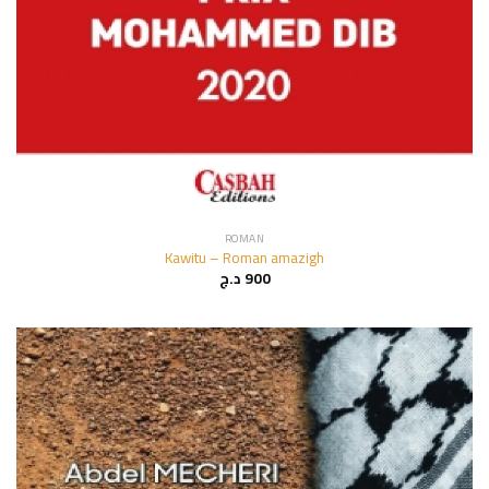
ROMAN
Kawitu – Roman amazigh
د.ج
900