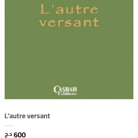
L’autre versant
600
د.ج