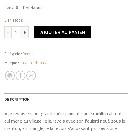
Laïfa Aït Boudaoud
5 en stock
quantité de L'autre versant
AJOUTER AU PANIER
Catégorie :
Roman
Marque :
Casbah Editions
DESCRIPTION
« Je revois encore grand-mère peinant sur le raidillon abrupt
qui mène au village, je la revois avec son foulard noué sous le
menton, en triangle, je la revois s’adossant parfois à une