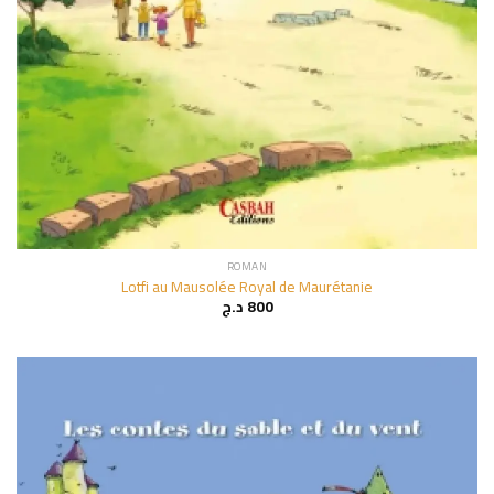
ROMAN
Lotfi au Mausolée Royal de Maurétanie
د.ج
800