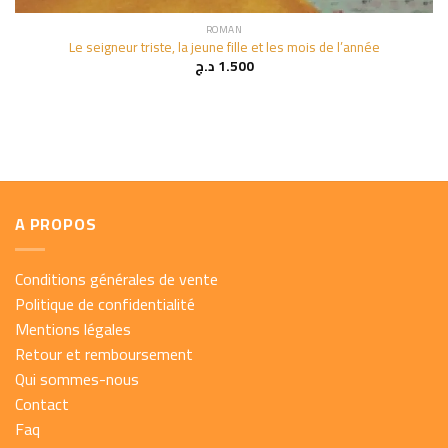
ROMAN
Le seigneur triste, la jeune fille et les mois de l’année
د.ج
1.500
A PROPOS
Conditions générales de vente
Politique de confidentialité
Mentions légales
Retour et remboursement
Qui sommes-nous
Contact
Faq