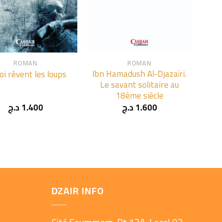
+
ROMAN
ROMAN
Ibn Hamadush Al-Djazaïri.
oi rêvent les loups
Le savant solitaire au
18ème siècle
د.ج
1.400
د.ج
1.600
DZAIR INFO