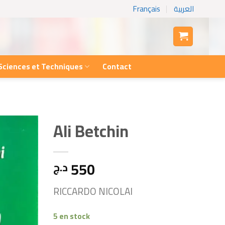
Français
العربية
Sciences et Techniques
Contact
Ali Betchin
550
د.ج
RICCARDO NICOLAI
5 en stock