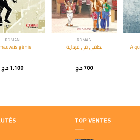
+
+
ROMAN
ROMAN
 mauvais génie
لطفي في غرداية
A qu
د.ج
1.100
د.ج
700
AUTÉS
TOP VENTES