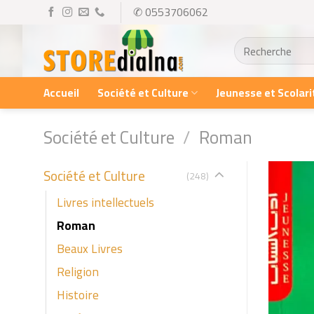
Skip
✆ 0553706062
to
Recherche
content
pour :
Accueil
Société et Culture
Jeunesse et Scolari
Société et Culture
/
Roman
Société et Culture
(248)
Livres intellectuels
Roman
Beaux Livres
Religion
Histoire