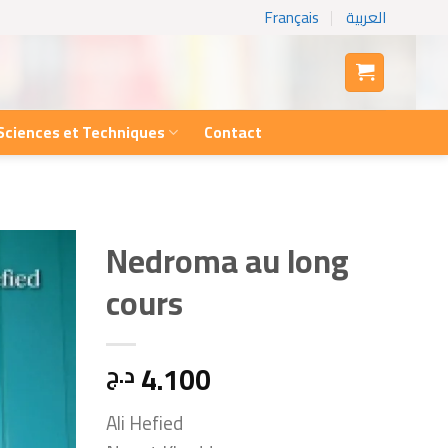
Français
العربية
Sciences et Techniques
Contact
Nedroma au long
cours
4.100
د.ج
Ali Hefied