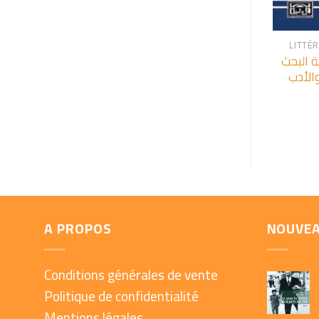
+
LITTÉ
 البحث
الأدب
A PROPOS
NOUVE
Conditions générales de vente
Politique de confidentialité
Mentions légales