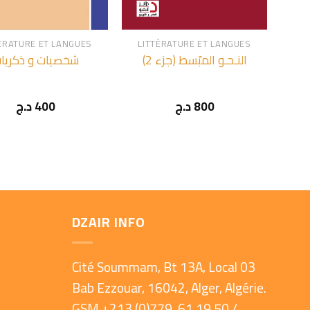
+
ÉRATURE ET LANGUES
LITTÉRATURE ET LANGUES
النـحـو المبّسط (جزء 2)
شخصيات و ذكريا
د.ج
400
د.ج
800
DZAIR INFO
Cité Soummam, Bt 13A, Local 03
Bab Ezzouar, 16042, Alger, Algérie.
GSM.+213 (0)779 61 19 50 /