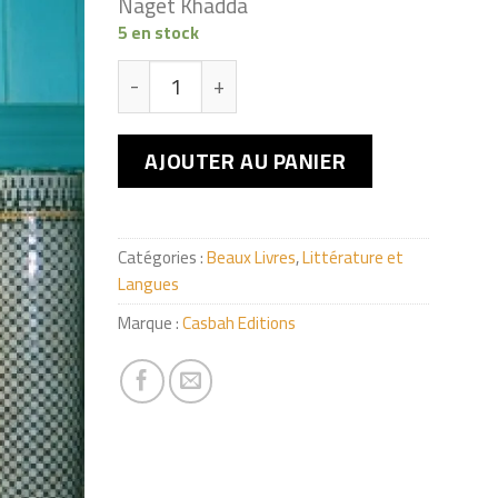
Naget Khadda
5 en stock
quantité de Nedroma au long cours
AJOUTER AU PANIER
Catégories :
Beaux Livres
,
Littérature et
Langues
Marque :
Casbah Editions