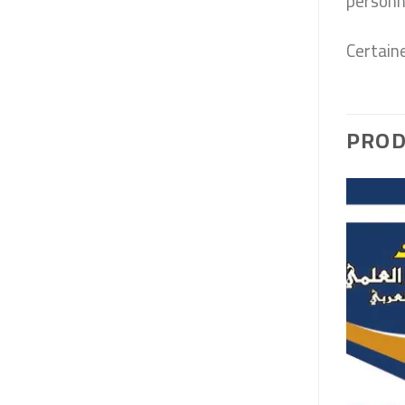
personn
Certaine
PROD