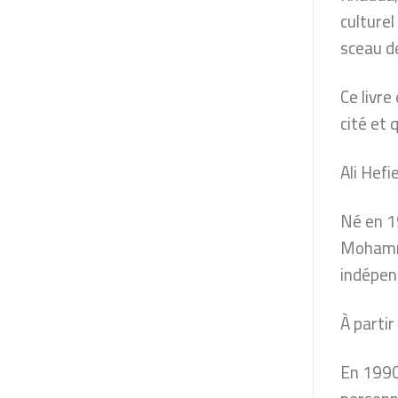
culturel
sceau d
Ce livre
cité et 
Ali Hefi
Né en 19
Mohamme
indépen
À partir
En 1990