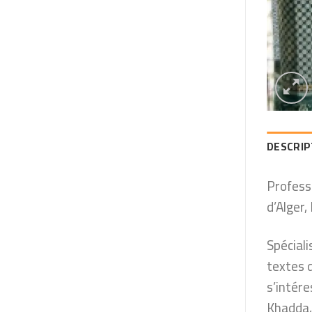
DESCRIP
Professe
d’Alger,
Spéciali
textes d
s’intér
Khadda,