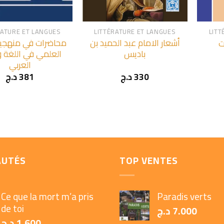
+
+
RATURE ET LANGUES
LITTÉRATURE ET LANGUES
LITT
أشعار الامام عبد الحميد بن
محاضرات في منهجية
ت
باديس
العلمي في اللغة و
العربي
د.ج
381
د.ج
330
AUTÉS
TOP VENTES
Ce que la mort m’a pris
Paradis verts
de toi
د.ج
7.000
د.ج
1.600