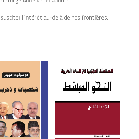
maturge Abdelkader Alloula.
usciter l’intérêt au-delà de nos frontières.