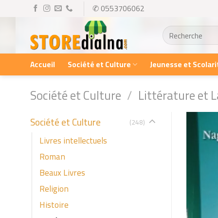
Skip
✆ 0553706062
to
Recherche
content
pour :
Accueil
Société et Culture
Jeunesse et Scolari
Société et Culture
/
Littérature et 
Société et Culture
(248)
Livres intellectuels
Roman
Beaux Livres
Religion
Histoire