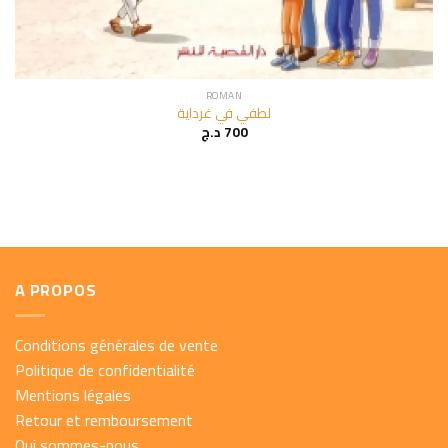
ROMAN
لطفي في غرداية
د.ج
700
A PROPOS
Conditions générales de vente
Politique de confidentialité
Mentions légales
Retour et remboursement
Qui sommes-nous