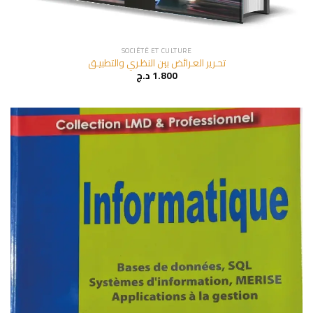
SOCIÉTÉ ET CULTURE
تحـرير العـرائض بين النظـري والتطبيـق
د.ج
1.800