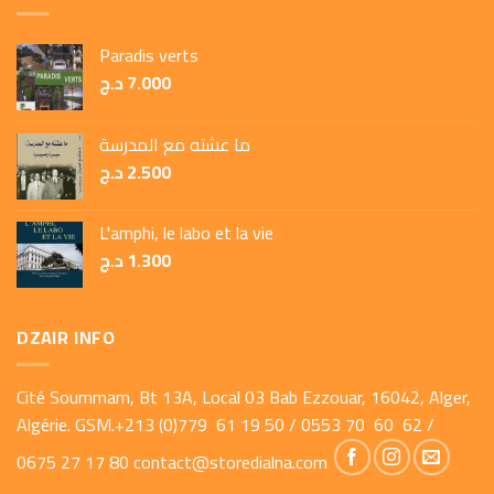
Paradis verts
د.ج
7.000
ما عشته مع المدرسة
د.ج
2.500
L'amphi, le labo et la vie
د.ج
1.300
DZAIR INFO
Cité Soummam, Bt 13A, Local 03 Bab Ezzouar, 16042, Alger,
Algérie. GSM.+213 (0)779 61 19 50 / 0553 70 60 62 /
0675 27 17 80
contact@storedialna.com