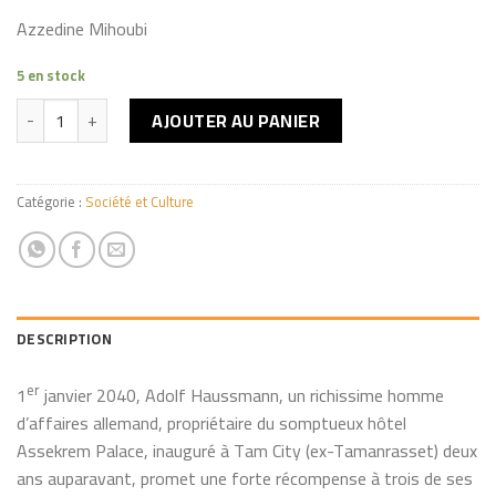
Azzedine Mihoubi
5 en stock
quantité de Confessions d'Assekrem
AJOUTER AU PANIER
Catégorie :
Société et Culture
DESCRIPTION
er
1
janvier 2040, Adolf Haussmann, un richissime homme
d’affaires allemand, propriétaire du somptueux hôtel
Assekrem Palace, inauguré à Tam City (ex-Tamanrasset) deux
ans auparavant, promet une forte récompense à trois de ses