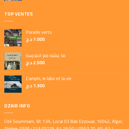
TOP VENTES
Paradis verts
د.ج
7.000
ما عشته مع المدرسة
د.ج
2.500
L'amphi, le labo et la vie
د.ج
1.300
DZAIR INFO
Cité Soummam, Bt 13A, Local 03 Bab Ezzouar, 16042, Alger,
Algérie. GSM.+213 (0)779 61 19 50 / 0553 70 60 62 /