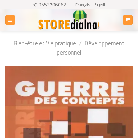
Skip
✆ 0553706062
Français
العربية
to
content
Bien-être et Vie pratique
/
Développement
personnel