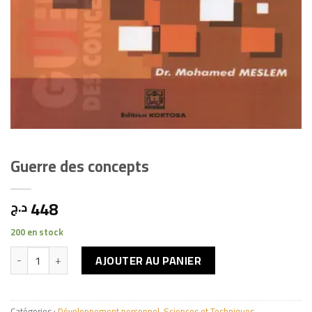
Guerre des concepts
448
د.ج
200 en stock
quantité de Guerre des concepts
AJOUTER AU PANIER
Catégories :
Développement personnel
,
Sciences et Techniques