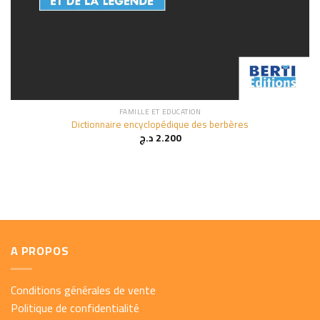
FAMILLE ET EDUCATION
Dictionnaire encyclopédique des berbères
د.ج
2.200
A PROPOS
Conditions générales de vente
Politique de confidentialité