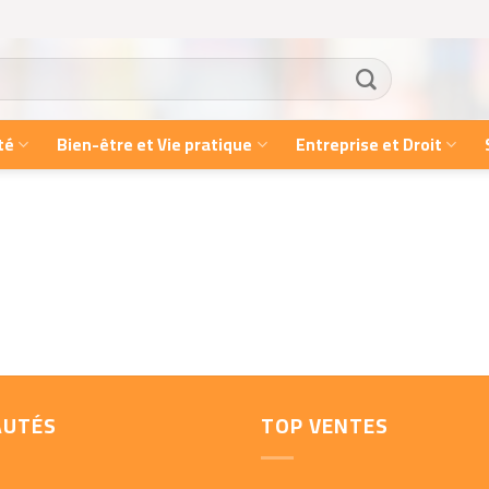
té
Bien-être et Vie pratique
Entreprise et Droit
AUTÉS
TOP VENTES