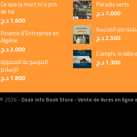
Ce que la mort m’a pris
Paradis verts
de toi
د.ج
7.000
د.ج
1.600
شته مع المدرسة
Finance d’Entreprise en
د.ج
2.500
Algérie
د.ج
2.000
L'amphi, le labo e
الموسوعة المصورة
د.ج
1.300
للإسلام
د.ج
1.800
 © 2026 -
Dzair info Book Store - Vente de livres en ligne 