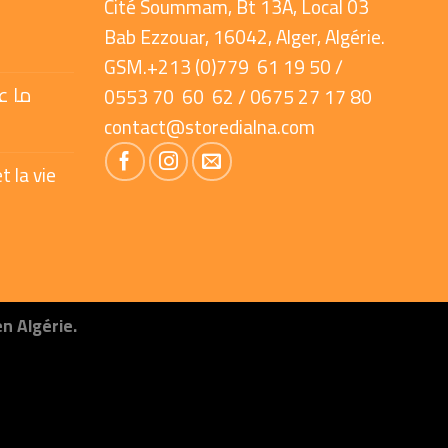
Cité Soummam, Bt 13A, Local 03
Bab Ezzouar, 16042, Alger, Algérie.
GSM.+213 (0)779 61 19 50 /
ما ع
0553 70 60 62 / 0675 27 17 80
contact@storedialna.com
t la vie
en Algérie.