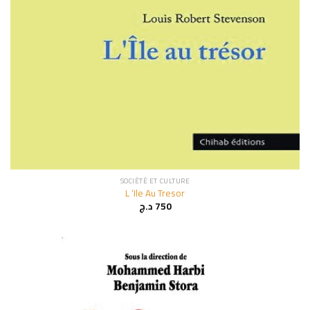
SOCIÉTÉ ET CULTURE
L ‘Ile Au Tresor
د.ج
750