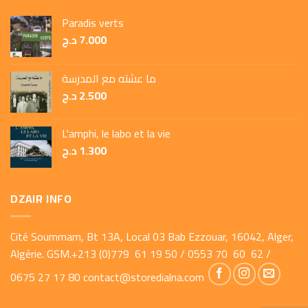
Paradis verts
د.ج
7.000
ما عشته مع المدرسة
د.ج
2.500
L'amphi, le labo et la vie
د.ج
1.300
DZAIR INFO
Cité Soummam, Bt 13A, Local 03 Bab Ezzouar, 16042, Alger,
Algérie. GSM.+213 (0)779 61 19 50 / 0553 70 60 62 /
0675 27 17 80
contact@storedialna.com