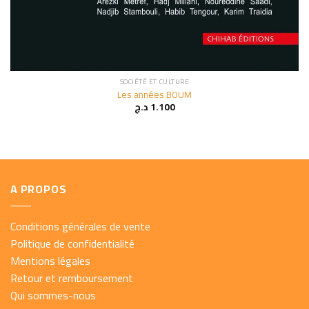
SOCIÉTÉ ET CULTURE
Les années BOUM
د.ج
1.100
A PROPOS
Conditions générales de vente
Politique de confidentialité
Mentions légales
Retour et remboursement
Qui sommes-nous