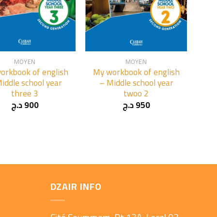
+
MOYEN
MOYEN
orkbook of english
My workbook of english
iddle school year
– Middle school year
three 3
twoo 2
د.ج
900
د.ج
950
DZAIR INFO