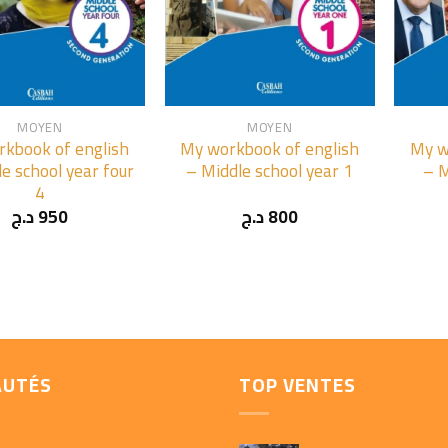
+
+
MOYEN
MOYEN
kbook of english
My workbook of english
My w
e school year four
– Middle school year 1
– M
4
د.ج
950
د.ج
800
AUTÉS
TOP VENTES