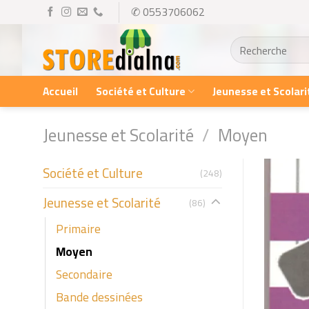
Skip
✆ 0553706062
to
Recherche
content
pour :
Accueil
Société et Culture
Jeunesse et Scolari
Jeunesse et Scolarité
/
Moyen
Société et Culture
(248)
Jeunesse et Scolarité
(86)
Primaire
Moyen
Secondaire
Bande dessinées