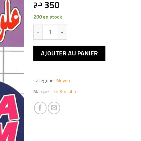
350
د.ج
200 en stock
quantité de الجيل الثاني
AJOUTER AU PANIER
Catégorie :
Moyen
Marque :
Dar Kortoba