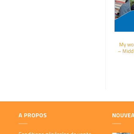
+
My wor
– Middl
A PROPOS
NOUVE