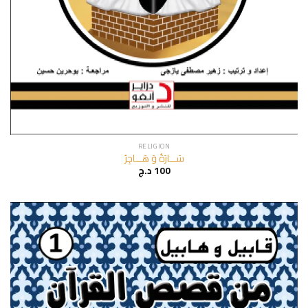
RELIGION
سَـــارَةُ وَ هَـــاجِرُ
د.ج
100