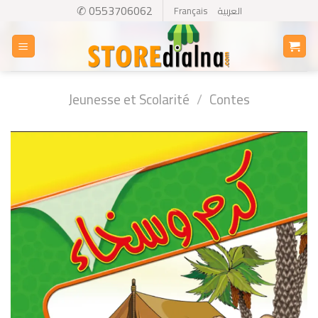
Skip
✆ 0553706062
Français
العربية
to
content
Jeunesse et Scolarité
/
Contes