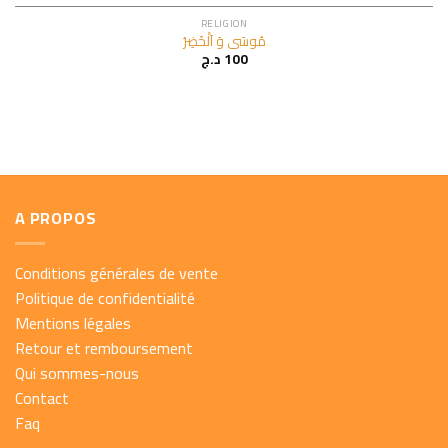
RELIGION
مُوسَى وَ اَلْخَضِرُ
د.ج
100
A PROPOS
Conditions générales de vente
Politique de confidentialité
Mentions légales
Retour et remboursement
Qui sommes-nous
Contact
Faq