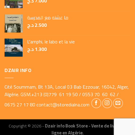
د.ج
7.000
ما عشته مع المدرسة
د.ج
2.500
L'amphi, le labo et la vie
د.ج
1.300
DZAIR INFO
Cité Soummam, Bt 13A, Local 03 Bab Ezzouar, 16042, Alger,
Algérie. GSM.+213 (0)779 61 19 50 / 0553 70 60 62 /
0675 27 17 80
contact@storedialna.com
Copyright © 2026 -
Dzair info Book Store - Vente de livres en
ligne en Algérie.