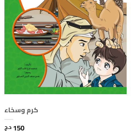
كرم وسخاء
150
د.ج