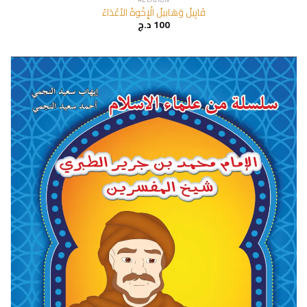
قَابِيلُ وَهَابيلُ الْإِخْوةُ الأعْدَاءُ
د.ج
100