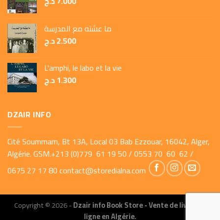
د.ج
7.000
ما عشته مع المدرسة
د.ج
2.500
L'amphi, le labo et la vie
د.ج
1.300
DZAIR INFO
Cité Soummam, Bt 13A, Local 03 Bab Ezzouar, 16042, Alger,
Algérie. GSM.+213 (0)779 61 19 50 / 0553 70 60 62 /
0675 27 17 80
contact@storedialna.com
Copyright © 2026 -
Dzair info Book Store - Vente de livres en
ligne en Algérie.