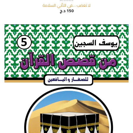
لا تغضب …في التأني السلامة
د.ج
150