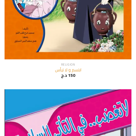
RELIGION
ابتسم و لا تيأس
د.ج
150