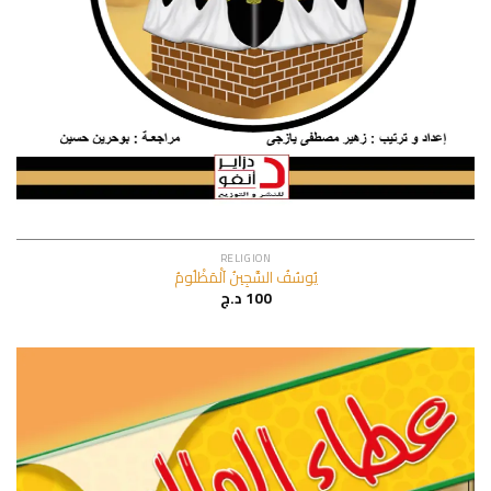
RELIGION
يُوسُفُ السَّجِينُ اَلْمَظْلُومُ
د.ج
100