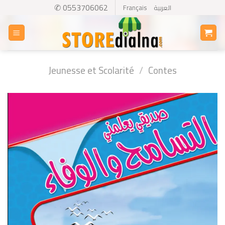
Skip
✆ 0553706062
Français
العربية
to
content
Jeunesse et Scolarité
/
Contes