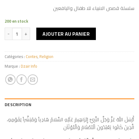
سلسلة قصص الانبياء للا طفال واليافعين
200 en stock
quantité de سَـــارَةُ وَ هَـــاجِرُ
AJOUTER AU PANIER
Catégories :
Contes
,
Religion
Marque :
Dzair Info
DESCRIPTION
أَرْسَلَ اللهُ عَزَّ وَجَلَّ النَّبِيَّ إِبْرَاهِيمَ عَلَيْهِ السَّلامُ هَادِياً وَمُبَشِّراً لِقَوْمِهِ،
الَّذِينَ كَانُوا يَعْبُدُونَ اَلْأصْنَامَ وَاَلْأوْثَاَن