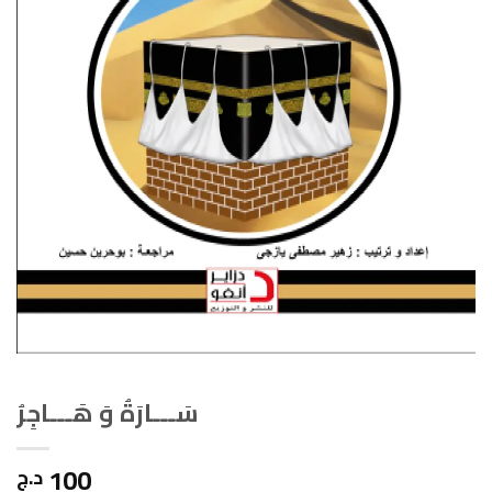
سَـــارَةُ وَ هَـــاجِرُ
100
د.ج