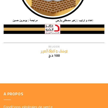
RELIGION
يُوسُفُ وَ اَمْرَأَةُ اَلْعَزِيزِ
د.ج
100
A PROPOS
Conditions générales de vente