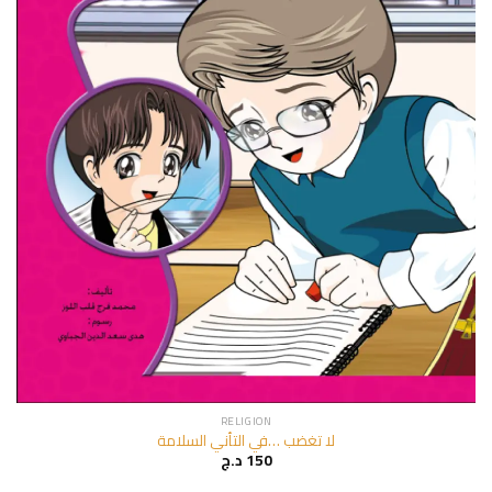
RELIGION
لا تغضب …في التأني السلامة
د.ج
150