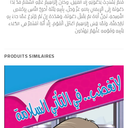
فَلَمْ يَسْتَجِبْ لِدَعْوَتِهِ إِلَّا اَلْقَلِيلُ، وكَانَ إِبْرَاهِيمُ عَلَيْهِ السَّلاَمُ قَدْ بَدَأ
دَعْوَتَهُ إِلَى اَلْإِيمَانِ بِاللهِ عَزَّ وَجَلَّ، بِأَبِيهِ لِأَنّهُ أَحَقُّ النَّاسِ بِإخْلاَصِ
النَّصِيحَةِ، لَكِنَّ أَبَاهُ لمْ يَقْبَلْ دَعْوَتَهُ، وَهَدّدَهُ إِنْ لَمْ يَرْتَدِعْ عَمَّا جَاءَ بِهِ
لَيَرْجُمَنَّهُ، وَلَمَّا يَئِسَ إِبْرَاهِيمُ اَعْتَزَلَ اَلْقَوْمَ، إِلَّا أَنّهُ اَسْتَمَرَّ فِي الدُّعَاء
لِأَبِيهِ وَقَوْمِهِ عَلَّهُمْ يَهَتُدُونَ
PRODUITS SIMILAIRES