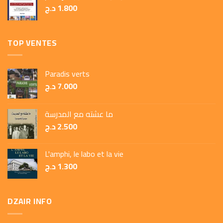
د.ج
1.800
TOP VENTES
Paradis verts
د.ج
7.000
ما عشته مع المدرسة
د.ج
2.500
L'amphi, le labo et la vie
د.ج
1.300
DZAIR INFO