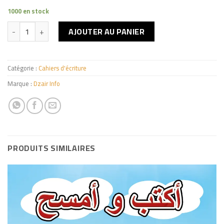
1000 en stock
quantité de كراس الخط بالعربية 16 ص
AJOUTER AU PANIER
Catégorie :
Cahiers d'écriture
Marque :
Dzair Info
PRODUITS SIMILAIRES