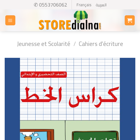
Skip
✆ 0553706062
Français
العربية
to
content
Jeunesse et Scolarité
/
Cahiers d'écriture