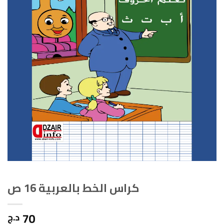
كراس الخط بالعربية 16 ص
70
د.ج