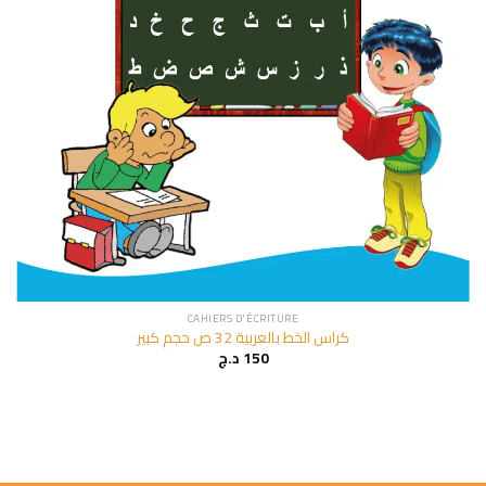
CAHIERS D'ÉCRITURE
كراس الخط بالعربية 32 ص حجم كبير
د.ج
150