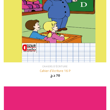
CAHIERS D'ÉCRITURE
Cahier d’écriture 16 P
د.ج
70