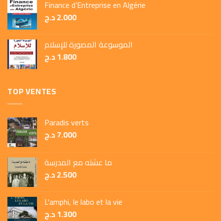
Finance d’Entreprise en Algérie
د.ج
2.000
الموسوعة المصورة للإسلام
د.ج
1.800
TOP VENTES
Paradis verts
د.ج
7.000
ما عشته مع المدرسة
د.ج
2.500
L'amphi, le labo et la vie
د.ج
1.300