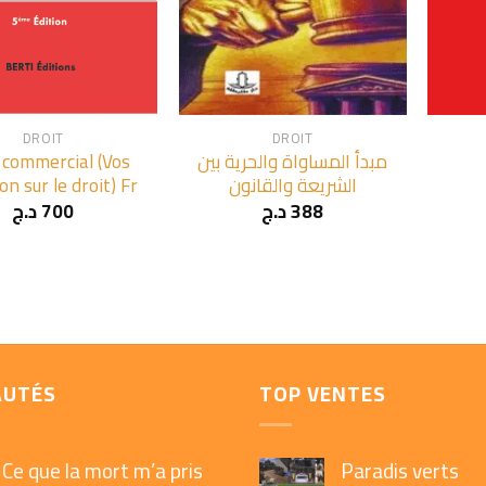
+
+
DROIT
DROIT
 commercial (Vos
مبدأ المساواة والحرية بين
on sur le droit) Fr
الشريعة والقانون
د.ج
700
د.ج
388
AUTÉS
TOP VENTES
Ce que la mort m’a pris
Paradis verts