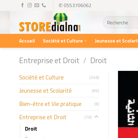
Skip
✆ 0553706062
to
Recherche
content
pour :
Accueil
Société et Culture
Jeunesse et Scolari
Entreprise et Droit
/
Droit
Société et Culture
(248)
Jeunesse et Scolarité
(86)
Bien-être et Vie pratique
(8)
Entreprise et Droit
(70)
Droit