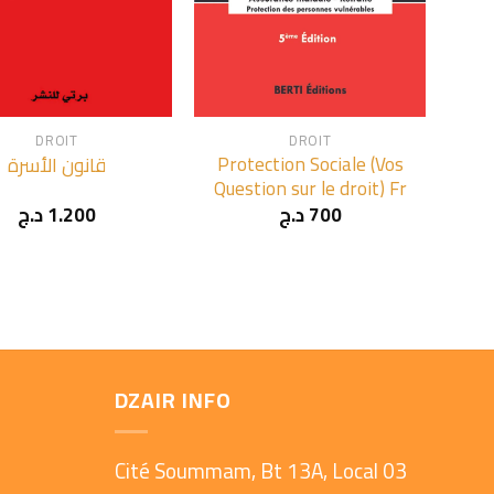
+
DROIT
DROIT
Protection Sociale (Vos
قانون الأسرة
Question sur le droit) Fr
د.ج
1.200
د.ج
700
DZAIR INFO
Cité Soummam, Bt 13A, Local 03