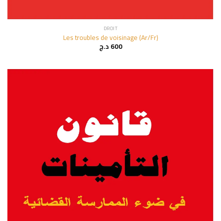
DROIT
Les troubles de voisinage (Ar/Fr)
د.ج
600