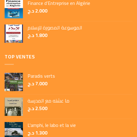
Finance d’Entreprise en Algérie
د.ج
2.000
الموسوعة المصورة للإسلام
د.ج
1.800
TOP VENTES
Paradis verts
د.ج
7.000
ما عشته مع المدرسة
د.ج
2.500
L'amphi, le labo et la vie
د.ج
1.300