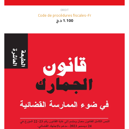
DROIT
Code de procédures fiscales-Fr
د.ج
1.100