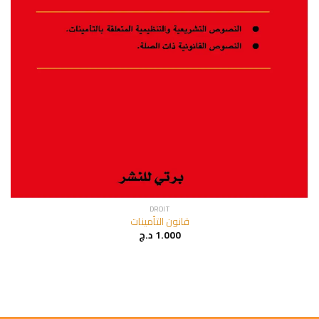
DROIT
قانون التأمينات
د.ج
1.000