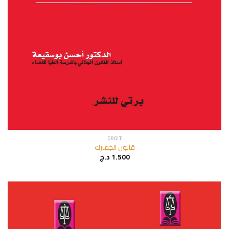
DROIT
قانون الجمارك
د.ج
1.500