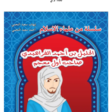
100
د.ج