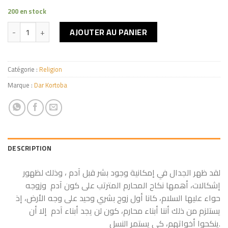
200 en stock
quantité de هل هنالك إنسان قبل آدم عليه السلام
AJOUTER AU PANIER
Catégorie :
Religion
Marque :
Dar Kortoba
DESCRIPTION
لقد ظهر الجدال في إمكانية وجود بشر قبل آدم
، وذلك لظهور
إشكالات، أهمها نكاح المحارم المترتب على كون آدم
وزوجه
حواء عليها السلام، كانا أول زوج بشري وحيد على وجه الأرض، إذ
يستلزم من ذلك أننا أبناء محارم، كون لن يجد أبناء آدم
إلا أن
ينكحوا أخواتهم، كي يستمر النسل.