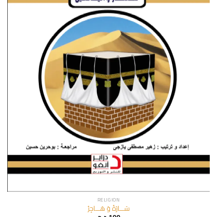
RELIGION
سَـــارَةُ وَ هَـــاجِرُ