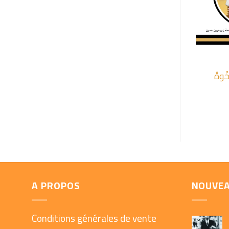
+
ِخْوةُ
A PROPOS
NOUVE
Conditions générales de vente