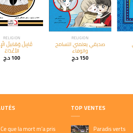
+
+
RELIGION
RELIGION
صديقي يعلمني التسامح
قَابِيلُ وَهَابيلُ الْإ
والوفاء
الأعْدَاءُ
د.ج
100
د.ج
150
AUTÉS
TOP VENTES
Ce que la mort m’a pris
Paradis verts