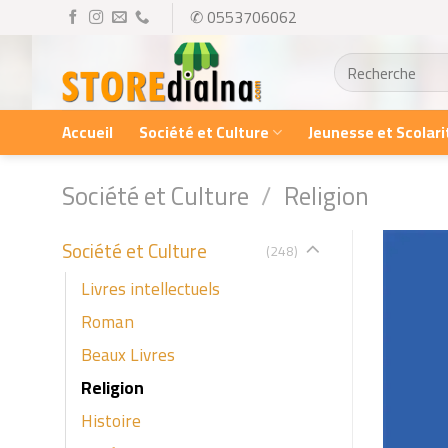
Skip
✆ 0553706062
to
Recherche
content
pour :
Accueil
Société et Culture
Jeunesse et Scolari
Société et Culture
/
Religion
Société et Culture
(248)
Livres intellectuels
Roman
Beaux Livres
Religion
Histoire