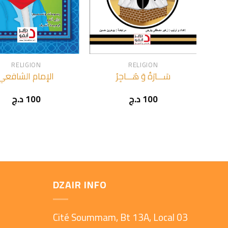
+
RELIGION
RELIGION
سَـــارَةُ وَ هَـــاجِرُ
الإمام الشافعي
د.ج
100
د.ج
100
DZAIR INFO
Cité Soummam, Bt 13A, Local 03