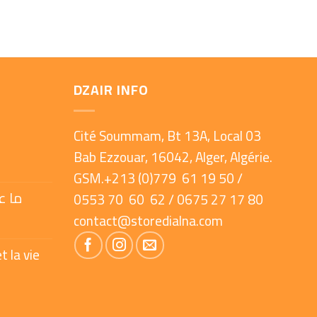
DZAIR INFO
Cité Soummam, Bt 13A, Local 03
Bab Ezzouar, 16042, Alger, Algérie.
GSM.+213 (0)779 61 19 50 /
ما ع
0553 70 60 62 / 0675 27 17 80
contact@storedialna.com
t la vie