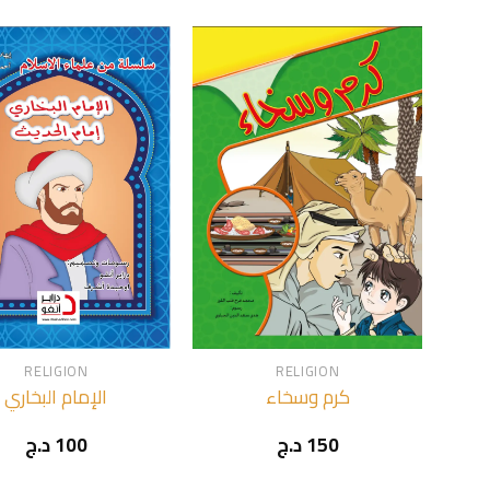
+
RELIGION
RELIGION
كرم وسخاء
الإمام البخاري
د.ج
100
د.ج
150