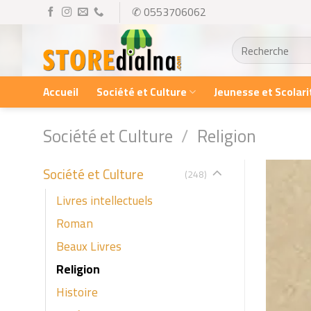
Skip
✆ 0553706062
to
Recherche
content
pour :
Accueil
Société et Culture
Jeunesse et Scolari
Société et Culture
/
Religion
Société et Culture
(248)
Livres intellectuels
Roman
Beaux Livres
Religion
Histoire