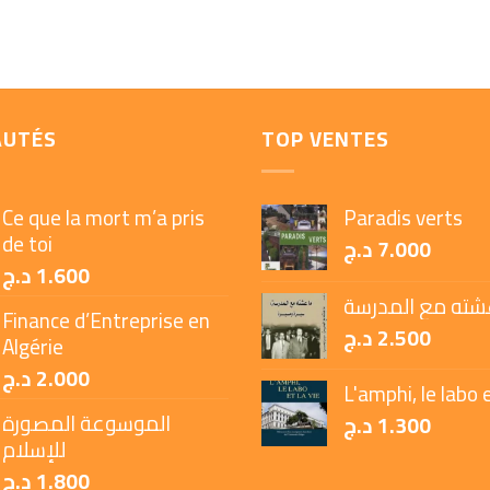
AUTÉS
TOP VENTES
Ce que la mort m’a pris
Paradis verts
de toi
د.ج
7.000
د.ج
1.600
شته مع المدرسة
Finance d’Entreprise en
د.ج
2.500
Algérie
د.ج
2.000
L'amphi, le labo e
الموسوعة المصورة
د.ج
1.300
للإسلام
د.ج
1.800