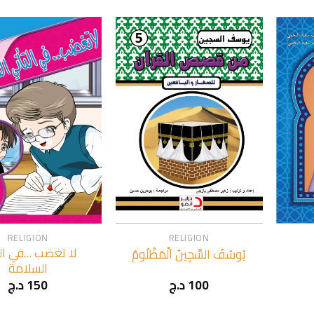
+
+
RELIGION
RELIGION
لا تغضب …في الت
يُوسُفُ السَّجِينُ اَلْمَظْلُومُ
السلامة
د.ج
150
د.ج
100