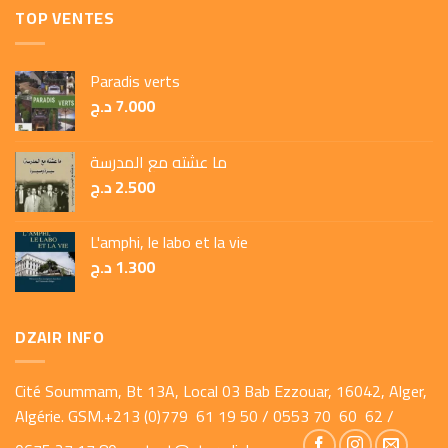
TOP VENTES
Paradis verts
د.ج
7.000
ما عشته مع المدرسة
د.ج
2.500
L'amphi, le labo et la vie
د.ج
1.300
DZAIR INFO
Cité Soummam, Bt 13A, Local 03 Bab Ezzouar, 16042, Alger,
Algérie. GSM.+213 (0)779 61 19 50 / 0553 70 60 62 /