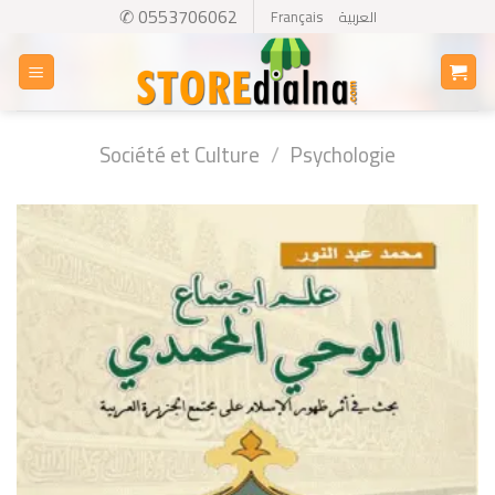
Skip
✆ 0553706062
Français
العربية
to
content
Société et Culture
/
Psychologie