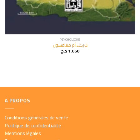
PSYCHOLOGIE
شركاء أم متنافسون
د.ج
1.660
A PROPOS
Conditions générales de vente
Politique de confidentialité
Mentions légales