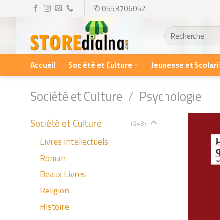
Skip
✆ 0553706062
to
Recherche
content
pour :
Accueil
Société et Culture
Jeunesse et Scolari
Société et Culture
/
Psychologie
Société et Culture
(248)
Livres intellectuels
Roman
Beaux Livres
Religion
Histoire