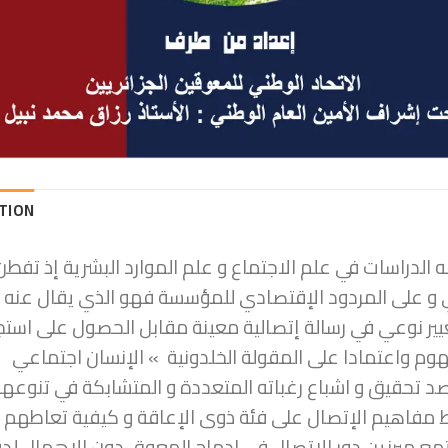
TION
لدراسات في علم الاجتماع و علم الموارد البشرية إذ تفطن ل
ني و على المردود الإقتصادي للمؤسسة فهو الذي يقال عنه أ
ير نوعي في رسالة إتصالية معينة مقابل الحصول على استج
وم واعتمادا على المقولة الخلدونية » الإنسان اجتماعي
حقيق و اشباع رغباته المتعددة و المتشابكة في تنوعها ،
مفاهيم الإتصال على فئة ذوى الإعاقة و كيفية تعاطهم 
ع مبرزين دور الإتصال في إدماج المعوق دون الإهمال لدو