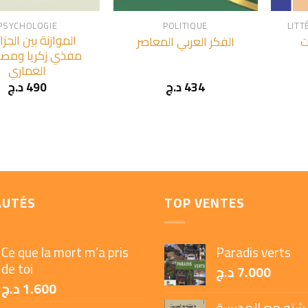
PSYCHOLOGIE
POLITIQUE
LITT
الموازنة بين الجزا
ت
الفكر العربي المعاصر
مفذي زكريا وم
الغماري
434
د.ج
490
د.ج
AUTÉS
TOP VENTES
Ce que la mort m’a pris
Paradis verts
de toi
7.000
د.ج
1.600
د.ج
شته مع المدرسة