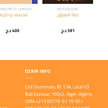
ÉRATURE ET LANGUES
PSYCHOLOGIE
حياة المعوق
شخصيات و ذكريا
381
د.ج
400
د.ج
DZAIR INFO
Cité Soummam, Bt 13A, Local 03
Bab Ezzouar, 16042, Alger, Algérie.
GSM.+213 (0)779 61 19 50 /
ما ع