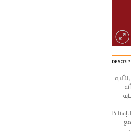
DESCRIP
تأثيره
نه
ابة
إستناذا
مع
ر