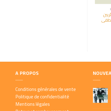
ئريين
صطفى
A PROPOS
NOUVE
Conditions générales de vente
Politique de confidentialité
Mentions légales