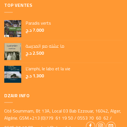
TOP VENTES
Paradis verts
د.ج
7.000
ما عشته مع المدرسة
د.ج
2.500
L'amphi, le labo et la vie
د.ج
1.300
DZAIR INFO
Cité Soummam, Bt 13A, Local 03 Bab Ezzouar, 16042, Alger,
Algérie. GSM.+213 (0)779 61 19 50 / 0553 70 60 62 /