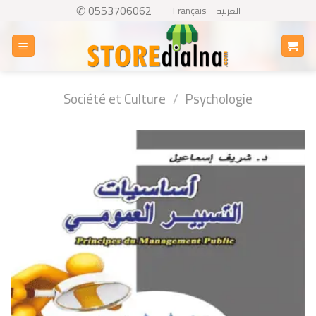
Skip
✆ 0553706062
Français
العربية
to
content
Société et Culture
/
Psychologie