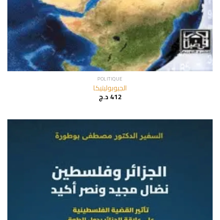
POLITIQUE
الجيوبوليتيكا
د.ج
412