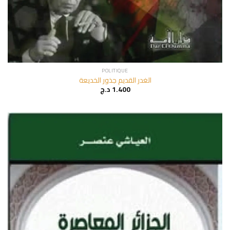
POLITIQUE
الغدر القديم جذور الخديعة
د.ج
1.400