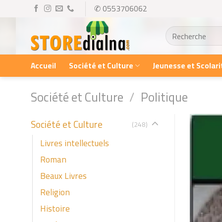
Skip
✆ 0553706062
to
Recherche
content
pour :
Accueil
Société et Culture
Jeunesse et Scolari
Société et Culture
/
Politique
Société et Culture
(248)
Livres intellectuels
Roman
Beaux Livres
Religion
Histoire