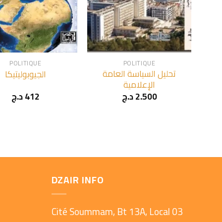
+
POLITIQUE
POLITIQUE
تحليل السياسة العامة
الجيوبوليتيكا
الإعلامية
د.ج
412
د.ج
2.500
DZAIR INFO
Cité Soummam, Bt 13A, Local 03