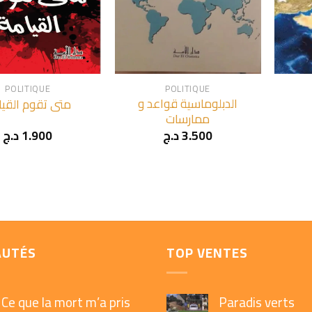
+
+
POLITIQUE
POLITIQUE
الدبلوماسية قواعد و
متى تقوم القيا
ممارسات
د.ج
1.900
د.ج
3.500
AUTÉS
TOP VENTES
Ce que la mort m’a pris
Paradis verts