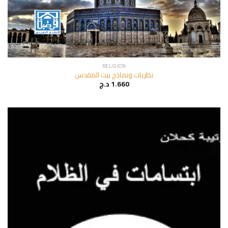
RELIGION
نظريات ونماذج بيت المقدس
1.660
د.ج