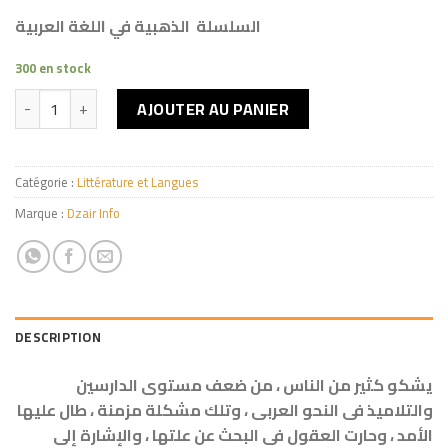
السلسلة الذهبية في اللغة العربية
300 en stock
quantité de النـحـو المبّسط (جزء 1)
AJOUTER AU PANIER
Catégorie :
Littérature et Langues
Marque :
Dzair Info
DESCRIPTION
يشكو كثير من الناس ، من ضعف مستوى الدارسين
والتلاميذ فى النحو العربى ، وتلك مشكلة مزمنة ، طال عليها
الأمد ، وحارت العقول فى البحث عن علتها ، والإشارة إلى