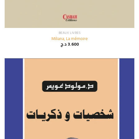
BEAUX LIVRES
Miliana, La mémoire
3.600
د.ج