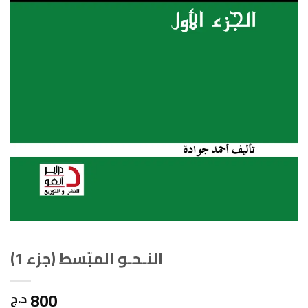
النـحـو المبّسط (جزء 1)
800
د.ج