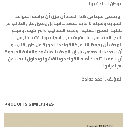
موطن الداء فيها …
وينبغى علينا فى هذا الصدد أن نبين أن دراسة القواعد
النحوية وسيلة لا غاية تقصد لذاتها بل يتعين على الطالب من
خلالها التعبير السليم، وضبط الأساليب والتراكيب ، وفهم
النص المقدس ، والوقوف على أسراره وبلاغته . فليس
الهدف أن يحفظ التلميذ القواعد النحوية عن ظهر قلب ، ولا
أن يرددها بلا معنى ، بل إن الهدف المنشود والغاية المرجوة
أن يقف التلميذ أمام القواعد ويناقشها ويحاول البحث عن
سر إعرابها
المؤلف :
أحمد جوادة
PRODUITS SIMILAIRES