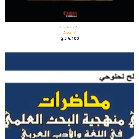
BEAUX LIVRES
Assouf
د.ج
4.100