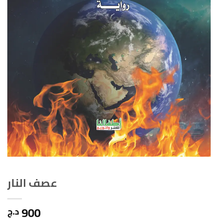
عصف النار
900
د.ج