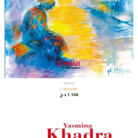
ROMAN
L’absente
د.ج
1.100