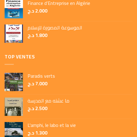
Finance d’Entreprise en Algérie
د.ج
2.000
الموسوعة المصورة للإسلام
د.ج
1.800
TOP VENTES
Paradis verts
د.ج
7.000
ما عشته مع المدرسة
د.ج
2.500
L'amphi, le labo et la vie
د.ج
1.300